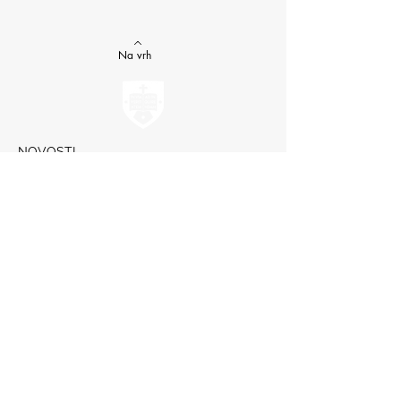
Na vrh
NOVOSTI
Sat prirode i društva u 4. razredu
Državna smotra Lidrana
Najava humanitarnog Uskrsnog sajma, 29. - 31.
ožujka
Nastava informatike
Svjetski dan osoba s Down sindromom, 21.
ožujka
GALERIJE
Humanitarna akcija "Prijatelj prijatelju"
Sat lektire - 4. razred
Grm ruže