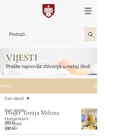
VIJESTI
Pratite najnovija zbivanja u našoj školi
Vijesti
Sve vijesti
Sve vijesti
Posjet Tonija Miluna
Humanitarni
PKOŠ
tim Ruke
Apr 17
ljubavi