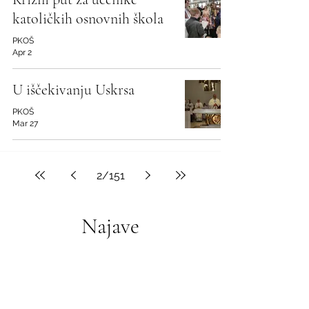
katoličkih osnovnih škola
PKOŠ
Apr 2
U iščekivanju Uskrsa
PKOŠ
Mar 27
2
/
151
Najave