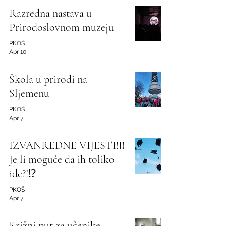
Razredna nastava u
Prirodoslovnom muzeju
PKOŠ
Apr 10
Škola u prirodi na
Sljemenu
PKOŠ
Apr 7
IZVANREDNE VIJESTI!‼️
Je li moguće da ih toliko
ide?!⁉️
PKOŠ
Apr 7
Križni put za učenike