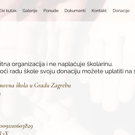
čki kutak
Galerije
Ponude
Dokumenti
Kontakt
Donacije
itna organizacija i ne naplaćuje školarinu.
ći radu škole svoju donaciju možete uplatiti na s
snovna škola u Gradu Zagrebu
a
091110603829
R2X