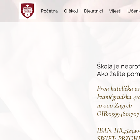
Početna
O školi
Djelatnici
Vijesti
Učeni
Škola je neprof
Ako želite pomo
Prva katolička o
Ivanićgradska 41
10 000 Zagreb
OIB:05994801707
IBAN: HR4523400
SWIFT: PBZGH