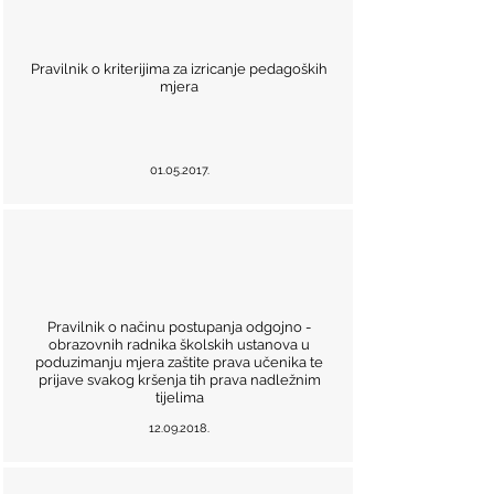
Pravilnik o kriterijima za izricanje pedagoških
mjera
01.05.2017
.
Pravilnik o načinu postupanja odgojno -
obrazovnih radnika školskih ustanova u
poduzimanju mjera zaštite prava učenika te
prijave svakog kršenja tih prava nadležnim
tijelima
12.09.2018
.