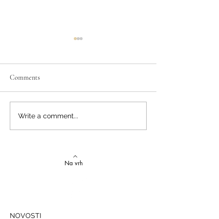
Comments
Humanitarna akcija "Daruj
Humanitarna akcij
Write a comment...
srcem"
daleki prijatelju"
Na vrh
NOVOSTI