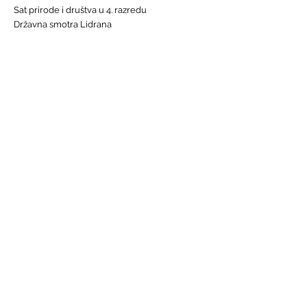
Sat prirode i društva u 4. razredu
Državna smotra Lidrana
Najava humanitarnog Uskrsnog sajma, 29. - 31.
ožujka
Nastava informatike
Svjetski dan osoba s Down sindromom, 21.
ožujka
GALERIJE
Humanitarna akcija "Prijatelj prijatelju"
Sat lektire - 4. razred
Grm ruže
Vjeronauk
Pavao Pavličić, Dobri duh Zagreba
Talijanski jezik
BRZE POVEZNICE
Raspored sati
Jelovnik
Radno vrijeme