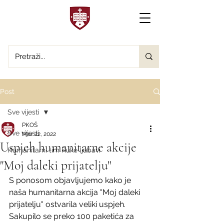
Post
Sve vijesti
PKOŠ
Sve vijesti
Mar 22, 2022
Uspjeh humanitarne akcije
Humanitarni tim Ruke ljubavi
"Moj daleki prijatelju"
S ponosom objavljujemo kako je 
naša humanitarna akcija "Moj daleki 
prijatelju" ostvarila veliki uspjeh. 
Sakupilo se preko 100 paketića za 