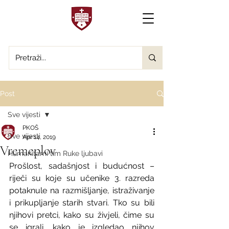
Post
Sve vijesti
PKOŠ
Sve vijesti
Apr 14, 2019
Vremeplov
Humanitarni tim Ruke ljubavi
Prošlost, sadašnjost i budućnost – 
riječi su koje su učenike 3. razreda 
potaknule na razmišljanje, istraživanje 
i prikupljanje starih stvari. Tko su bili 
njihovi pretci, kako su živjeli, čime su 
se igrali, kako je izgledao njihov 