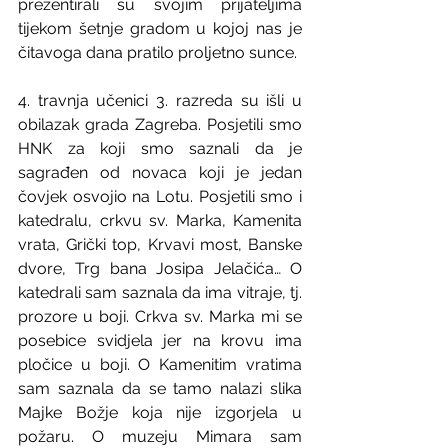
prezentirali su svojim prijateljima 
tijekom šetnje gradom u kojoj nas je 
čitavoga dana pratilo proljetno sunce.
4. travnja učenici 3. razreda su išli u 
obilazak grada Zagreba. Posjetili smo 
HNK za koji smo saznali da je 
sagrađen od novaca koji je jedan 
čovjek osvojio na Lotu. Posjetili smo i 
katedralu, crkvu sv. Marka, Kamenita 
vrata, Grički top, Krvavi most, Banske 
dvore, Trg bana Josipa Jelačića… O 
katedrali sam saznala da ima vitraje, tj. 
prozore u boji. Crkva sv. Marka mi se 
posebice svidjela jer na krovu ima 
pločice u boji. O Kamenitim vratima 
sam saznala da se tamo nalazi slika 
Majke Božje koja nije izgorjela u 
požaru. O muzeju Mimara sam 