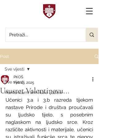
Post
Sve vijesti
PKOŠ
Sve vijesti
Feb 13, 2025
Ususret Valentinovu...
Humanitarni tim Ruke ljubavi
Učenici 3.a i 3.b razreda tijekom 
nastave Prirode i društva proučavali 
su ljudsko tijelo, s posebnim 
naglaskom na ljudsko srce. Kroz 
različite aktivnosti i materijale, učenici 
su istraživali funkcije srca te njegov 