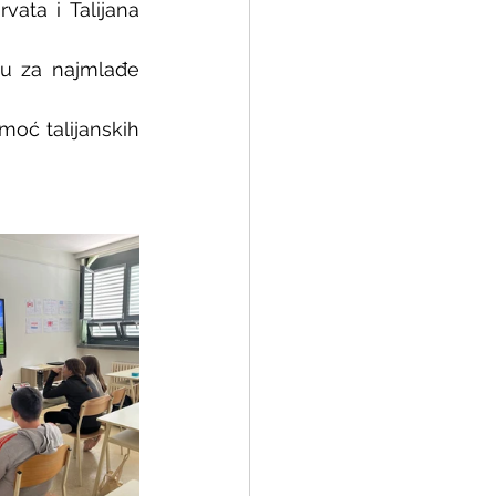
vata i Talijana 
cu za najmlađe 
moć talijanskih 