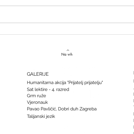
Izvrstan uspjeh na državnom
Latins
Natjecanju iz talijanskog jezika
uspje
Na vrh
GALERIJE
Humanitarna akcija "Prijatelj prijatelju"
Sat lektire - 4. razred
Grm ruže
Vjeronauk
Pavao Pavličić, Dobri duh Zagreba
Talijanski jezik