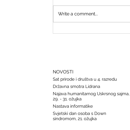
Write a comment...
Savjeti Nacionalnog CERT-a za
zaštitu u slučaju curenja podataka
NOVOSTI
Sat prirode i društva u 4. razredu
Državna smotra Lidrana
Najava humanitarnog Uskrsnog sajma,
29. - 31. ožujka
Nastava informatike
Svjetski dan osoba s Down
sindromom, 21. ožujka