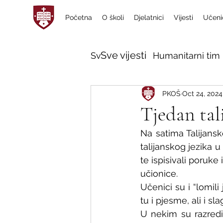
Početna
O školi
Djelatnici
Vijesti
Učeni
Sve vijesti
Sve vijesti
Humanitarni tim 
PKOŠ
Oct 24, 2024
Tjedan tal
Na satima Talijansk
talijanskog jezika u
te ispisivali poruke
učionice. 
Učenici su i “lomili 
tu i pjesme, ali i s
U nekim su razredim