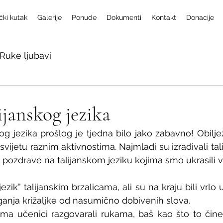
čki kutak
Galerije
Ponude
Dokumenti
Kontakt
Donacije
Ruke ljubavi
ijanskog jezika
og jezika prošlog je tjedna bilo jako zabavno! Obiljež
 svijetu raznim aktivnostima. Najmlađi su izrađivali tal
 i pozdrave na talijanskom jeziku kojima smo ukrasili 
jezik” talijanskim brzalicama, ali su na kraju bili vrlo u
laganja križaljke od nasumično dobivenih slova. 
a učenici razgovarali rukama, baš kao što to čine T