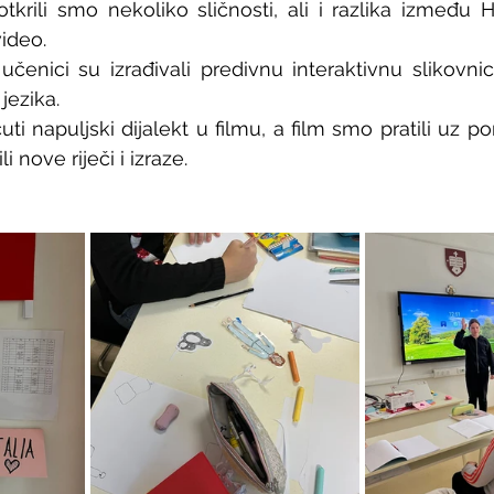
tkrili smo nekoliko sličnosti, ali i razlika između Hr
ideo.
čenici su izrađivali predivnu interaktivnu slikovni
jezika. 
čuti napuljski dijalekt u filmu, a film smo pratili uz po
i nove riječi i izraze.