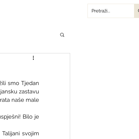
ili smo Tjedan 
ijansku zastavu 
vrata naše male 
spješni! Bilo je 
alijani svojim 