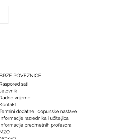
ki i grčki – stari jezici, novi
si
BRZE POVEZNICE
Raspored sati
Jelovnik
Radno vrijeme
Kontakt
Termini doda
tne i dopunske nastave
Informacije razrednika i učiteljica
Informacije predmetnih profesora
MZO
NCVVO