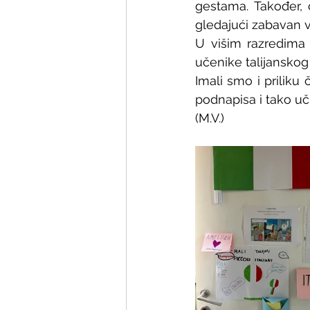
gestama. Također, o
gledajući zabavan v
U višim razredima u
učenike talijanskog 
Imali smo i priliku 
podnapisa i tako učil
(M.V.)