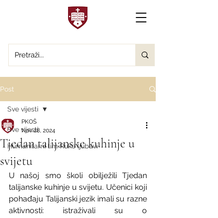
Post
Sve vijesti
PKOŠ
Sve vijesti
Nov 28, 2024
Tjedan talijanske kuhinje u
Humanitarni tim Ruke ljubavi
svijetu
U našoj smo školi obilježili Tjedan 
talijanske kuhinje u svijetu. Učenici koji 
pohađaju Talijanski jezik imali su razne 
aktivnosti: istraživali su o 