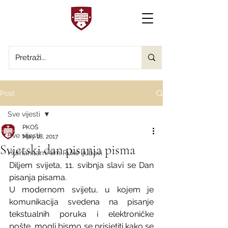
Post
Sve vijesti
PKOŠ
Sve vijesti
May 18, 2017
Svjetski dan pisanja pisma
Humanitarni tim Ruke ljubavi
Diljem svijeta, 11. svibnja slavi se Dan 
pisanja pisama.
U modernom svijetu, u kojem je 
komunikacija svedena na pisanje 
tekstualnih poruka i elektroničke 
pošte, mogli bismo se prisjetiti kako se 