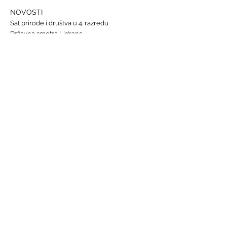
NOVOSTI
Sat prirode i društva u 4. razredu
Državna smotra Lidrana
Najava humanitarnog Uskrsnog sajma, 29. - 31.
ožujka
Nastava informatike
Svjetski dan osoba s Down sindromom, 21.
ožujka
GALERIJE
Humanitarna akcija "Prijatelj prijatelju"
Sat lektire - 4. razred
Grm ruže
Vjeronauk
Pavao Pavličić, Dobri duh Zagreba
Talijanski jezik
BRZE POVEZNICE
Raspored sati