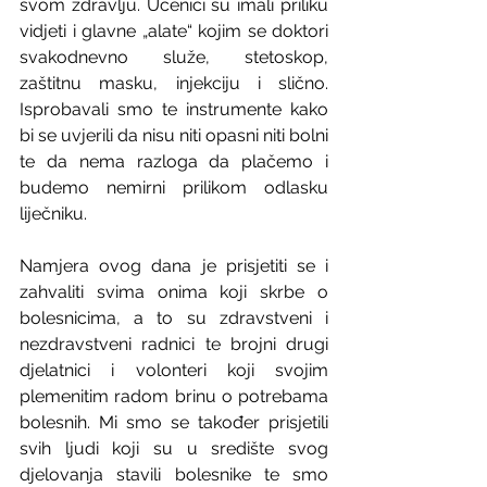
svom zdravlju. Učenici su imali priliku 
vidjeti i glavne „alate“ kojim se doktori 
svakodnevno služe, stetoskop, 
zaštitnu masku, injekciju i slično. 
Isprobavali smo te instrumente kako 
bi se uvjerili da nisu niti opasni niti bolni 
te da nema razloga da plačemo i 
budemo nemirni prilikom odlasku 
liječniku.
Namjera ovog dana je prisjetiti se i 
zahvaliti svima onima koji skrbe o 
bolesnicima, a to su zdravstveni i 
nezdravstveni radnici te brojni drugi 
djelatnici i volonteri koji svojim 
plemenitim radom brinu o potrebama 
bolesnih. Mi smo se također prisjetili 
svih ljudi koji su u središte svog 
djelovanja stavili bolesnike te smo 