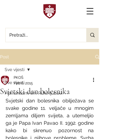
Post
Sve vijesti
PKOŠ
Sve vijesti
Feb 6, 2015
Svjetski dan bolesnika
Humanitarni tim Ruke ljubavi
Svjetski dan bolesnika obilježava se 
svake godine 11. veljače u mnogim 
zemljama diljem svijeta, a utemeljio 
ga je Papa Ivan Pavao II. 1992. godine 
kako bi skrenuo pozornost na 
bolesnike i njihove probleme. Svrha 