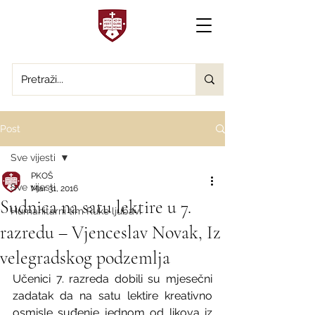
Post
Sve vijesti
PKOŠ
Sve vijesti
Mar 31, 2016
Sudnica na satu lektire u 7.
Humanitarni tim Ruke ljubavi
razredu – Vjenceslav Novak, Iz
velegradskog podzemlja
Učenici 7. razreda dobili su mjesečni 
zadatak da na satu lektire kreativno 
osmisle suđenje jednom od likova iz 