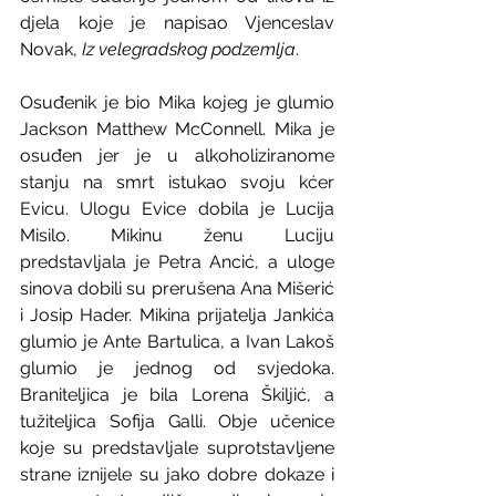
djela koje je napisao Vjenceslav 
Novak, 
Iz velegradskog podzemlja
.
Osuđenik je bio Mika kojeg je glumio 
Jackson Matthew McConnell. Mika je 
osuđen jer je u alkoholiziranome 
stanju na smrt istukao svoju kćer 
Evicu. Ulogu Evice dobila je Lucija 
Misilo. Mikinu ženu Luciju 
predstavljala je Petra Ancić, a uloge 
sinova dobili su prerušena Ana Mišerić 
i Josip Hader. Mikina prijatelja Jankića 
glumio je Ante Bartulica, a Ivan Lakoš 
glumio je jednog od svjedoka. 
Braniteljica je bila Lorena Škiljić, a 
tužiteljica Sofija Galli. Obje učenice 
koje su predstavljale suprotstavljene 
strane iznijele su jako dobre dokaze i 