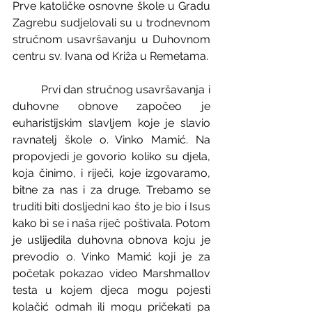
Prve katoličke osnovne škole u Gradu 
Zagrebu sudjelovali su u trodnevnom 
stručnom usavršavanju u Duhovnom 
centru sv. Ivana od Križa u Remetama.
	Prvi dan stručnog usavršavanja i 
duhovne obnove započeo je 
euharistijskim slavljem koje je slavio 
ravnatelj škole o. Vinko Mamić. Na 
propovjedi je govorio koliko su djela, 
koja činimo, i riječi, koje izgovaramo, 
bitne za nas i za druge. Trebamo se 
truditi biti dosljedni kao što je bio i Isus 
kako bi se i naša riječ poštivala. Potom 
je uslijedila duhovna obnova koju je 
prevodio o. Vinko Mamić koji je za 
početak pokazao video Marshmallov 
testa u kojem djeca mogu pojesti 
kolačić odmah ili mogu pričekati pa 