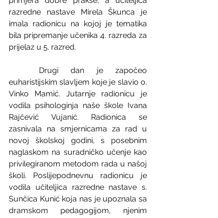
primjera dobre prakse, a učiteljica 
razredne nastave Mirela Škunca je 
imala radionicu na kojoj je tematika 
bila pripremanje učenika 4. razreda za 
prijelaz u 5. razred.
	Drugi dan je započeo 
euharistijskim slavljem koje je slavio o. 
Vinko Mamić. Jutarnje radionicu je 
vodila psihologinja naše škole Ivana 
Rajčević Vujanić. Radionica se 
zasnivala na smjernicama za rad u 
novoj školskoj godini, s posebnim 
naglaskom na suradničko učenje kao 
privilegiranom metodom rada u našoj 
školi. Poslijepodnevnu radionicu je 
vodila učiteljica razredne nastave s. 
Sunčica Kunić koja nas je upoznala sa 
dramskom pedagogijom, njenim 