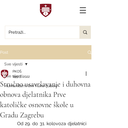
Post
Sve vijesti
PKOŠ
Sve vijesti
Sep 7, 2022
Stručno usavršavanje i duhovna
Humanitarni tim Ruke ljubavi
obnova djelatnika Prve
katoličke osnovne škole u
Gradu Zagrebu
	Od 29. do 31. kolovoza djelatnici 