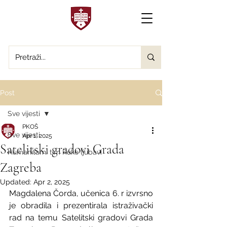
Post
Sve vijesti
PKOŠ
Sve vijesti
Apr 1, 2025
Satelitski gradovi Grada
Humanitarni tim Ruke ljubavi
Zagreba
Updated:
Apr 2, 2025
Magdalena Čorda, učenica 6. r izvrsno 
je obradila i prezentirala istraživački 
rad na temu Satelitski gradovi Grada 