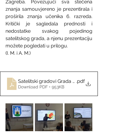
Zagreba. Povezujući sva stečena 
znanja samouvjereno je prezentirala i 
proširila znanja učenika 6. razreda. 
Kritički je sagledala prednosti i 
nedostatke svakog pojedinog 
satelitskog grada, a njenu prezentaciju 
možete pogledati u prilogu.
(I. M. i A. M.)
Satelitski gradovi Grada Zagreba - M. Č. 6. razred
.pdf
Download PDF • 953KB