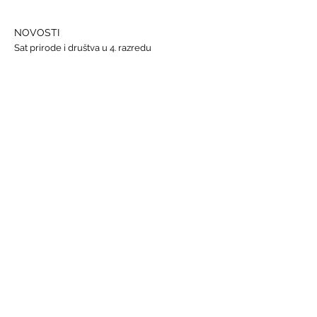
NOVOSTI
Sat prirode i društva u 4. razredu
Državna smotra Lidrana
Najava humanitarnog Uskrsnog sajma, 29. - 31.
ožujka
Nastava informatike
Svjetski dan osoba s Down sindromom, 21.
ožujka
GALERIJE
Humanitarna akcija "Prijatelj prijatelju"
Sat lektire - 4. razred
Grm ruže
Vjeronauk
Pavao Pavličić, Dobri duh Zagreba
Talijanski jezik
BRZE POVEZNICE