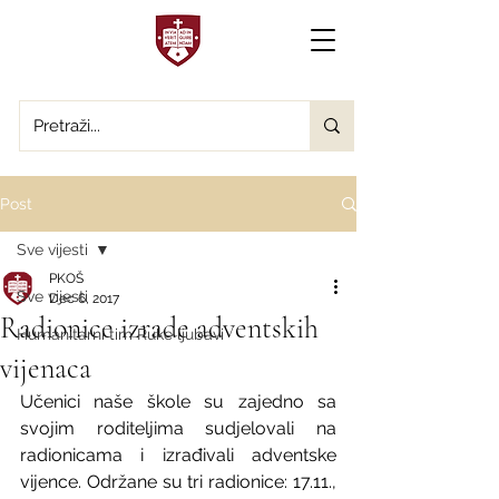
Post
Sve vijesti
PKOŠ
Sve vijesti
Dec 6, 2017
Radionice izrade adventskih
Humanitarni tim Ruke ljubavi
vijenaca
Učenici naše škole su zajedno sa 
svojim roditeljima sudjelovali na 
radionicama i izrađivali adventske 
vijence. Održane su tri radionice: 17.11.,  