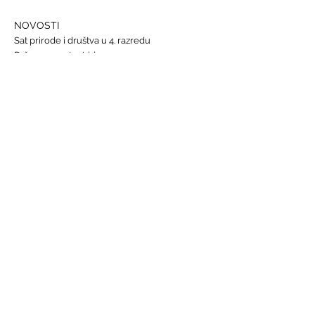
NOVOSTI
Sat prirode i društva u 4. razredu
Državna smotra Lidrana
Najava humanitarnog Uskrsnog sajma, 29. - 31.
ožujka
Nastava informatike
Svjetski dan osoba s Down sindromom, 21.
ožujka
GALERIJE
Humanitarna akcija "Prijatelj prijatelju"
Sat lektire - 4. razred
Grm ruže
Vjeronauk
Pavao Pavličić, Dobri duh Zagreba
Talijanski jezik
BRZE POVEZNICE