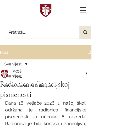
Post
Sve vijesti
PKOŠ
Sve vijesti
Feb 17
Radionica o financijskoj
Humanitarni tim Ruke ljubavi
pismenosti
Dana 16. veljače 2026. u našoj školi 
održana je radionica financijske 
pismenosti za učenike 8. razreda. 
Radionica je bila korisna i zanimljiva, 