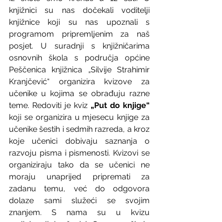
knjižnici su nas dočekali voditelji 
knjižnice koji su nas upoznali s 
programom pripremljenim za naš 
posjet. U suradnji s knjižničarima 
osnovnih škola s područja općine 
Peščenica knjižnica „Silvije Strahimir 
Kranjčević“ organizira kvizove za 
učenike u kojima se obrađuju razne 
teme. Redoviti je kviz 
„Put do knjige“
koji se organizira u mjesecu knjige za 
učenike šestih i sedmih razreda, a kroz 
koje učenici dobivaju saznanja o 
razvoju pisma i pismenosti. Kvizovi se 
organiziraju tako da se učenici ne 
moraju unaprijed pripremati za 
zadanu temu, već do odgovora 
dolaze sami služeći se svojim 
znanjem. S nama su u kvizu 