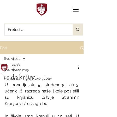
Post
Sve vijesti
PKOŠ
Sve vijesti
Nov 17, 2015
Put do knjige
Humanitarni tim Ruke ljubavi
U ponedjeljak 9. studenoga 2015. 
učenici 6. razreda naše škole posjetili 
su knjižnicu „Silvije Strahimir 
Kranjčević“ u Zagrebu.
Iz škole smo krenuli u 12 sati. U 