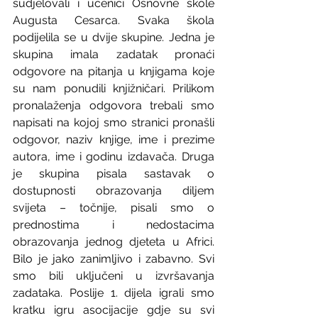
sudjelovali i učenici Osnovne škole 
Augusta Cesarca. Svaka škola 
podijelila se u dvije skupine. Jedna je 
skupina imala zadatak pronaći 
odgovore na pitanja u knjigama koje 
su nam ponudili knjižničari. Prilikom 
pronalaženja odgovora trebali smo 
napisati na kojoj smo stranici pronašli 
odgovor, naziv knjige, ime i prezime 
autora, ime i godinu izdavača. Druga 
je skupina pisala sastavak o 
dostupnosti obrazovanja diljem 
svijeta – točnije, pisali smo o 
prednostima i nedostacima 
obrazovanja jednog djeteta u Africi. 
Bilo je jako zanimljivo i zabavno. Svi 
smo bili uključeni u izvršavanja 
zadataka. Poslije 1. dijela igrali smo 
kratku igru asocijacije gdje su svi 