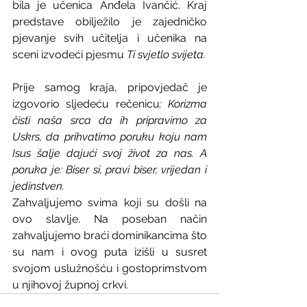
bila je učenica Anđela Ivančić. Kraj 
predstave obilježilo je zajedničko 
pjevanje svih učitelja i učenika na 
sceni izvodeći pjesmu 
Ti svjetlo svijeta.
Prije samog kraja, pripovjedač je 
izgovorio sljedeću rečenicu
: Korizma 
čisti naša srca da ih pripravimo za 
Uskrs, da prihvatimo poruku koju nam 
Isus šalje dajući svoj život za nas. A 
poruka je: Biser si, pravi biser, vrijedan i 
jedinstven.
Zahvaljujemo svima koji su došli na 
ovo slavlje. Na poseban način 
zahvaljujemo braći dominikancima što 
su nam i ovog puta izišli u susret 
svojom uslužnošću i gostoprimstvom 
u njihovoj župnoj crkvi.