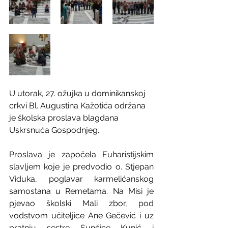
U utorak, 27. ožujka u dominikanskoj 
crkvi Bl. Augustina Kažotića održana 
je školska proslava blagdana 
Uskrsnuća Gospodnjeg.
Proslava je započela Euharistijskim 
slavljem koje je predvodio o. Stjepan 
Viduka, poglavar karmelićanskog 
samostana u Remetama. Na Misi je 
pjevao školski Mali zbor, pod 
vodstvom učiteljice Ane Gečević i uz 
pratnju sestre Sunčice Kunić i 