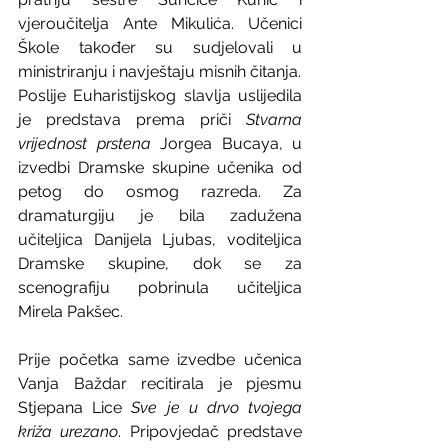
vjeroučitelja Ante Mikulića. Učenici 
Škole također su sudjelovali u 
ministriranju i navještaju misnih čitanja.
Poslije Euharistijskog slavlja uslijedila 
je predstava prema priči 
Stvarna 
vrijednost prstena
 Jorgea Bucaya, u 
izvedbi Dramske skupine učenika od 
petog do osmog razreda. Za 
dramaturgiju je bila zadužena 
učiteljica Danijela Ljubas, voditeljica 
Dramske skupine, dok se za 
scenografiju pobrinula učiteljica 
Mirela Pakšec.
Prije početka same izvedbe učenica 
Vanja Baždar recitirala je pjesmu 
Stjepana Lice 
Sve je u drvo tvojega 
križa urezano
. Pripovjedač predstave 