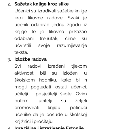
Sažetak knjige kroz slike
Učenici su izrađivali sažetke knjige 
kroz likovne radove. Svaki je 
učenik odabrao jednu zgodu iz 
knjige te je likovno prikazao 
odabrani trenutak, čime su 
učvrstili svoje razumijevanje 
teksta.
Izložba radova
Svi radovi izrađeni tijekom 
aktivnosti bili su izloženi u 
školskom hodniku, kako bi ih 
mogli pogledati ostali učenici, 
učitelji i posjetitelji škole. Ovim 
putem, učitelji su željeli 
promovirati knjigu, potičući 
učenike da je posude u školskoj 
knjižnici i pročitaju.
Igra tišine i istraživanje Estonije