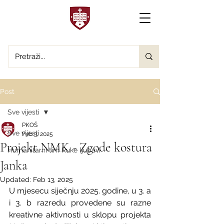
Post
Sve vijesti
PKOŠ
Sve vijesti
Feb 3, 2025
Projekt NMK - Zgode kostura
Humanitarni tim Ruke ljubavi
Janka
Updated:
Feb 13, 2025
U mjesecu siječnju 2025. godine, u 3. a 
i 3. b razredu provedene su razne 
kreativne aktivnosti u sklopu projekta 