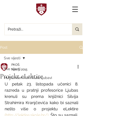
Post
Sve vijesti
PKOŠ
Sve vijesti
Nov 3, 2015
Projekt eLektire
Humanitarni tim Ruke ljubavi
U petak 23. listopada učenici 8. 
razreda u pratnji profesorice Ljubas 
krenuli su prema knjižnici Silvija 
Strahimira Kranjčevića kako bi saznali 
nešto više o projektu eLektire 
(http://lektire.skole.hr/)
. Što su saznali, 