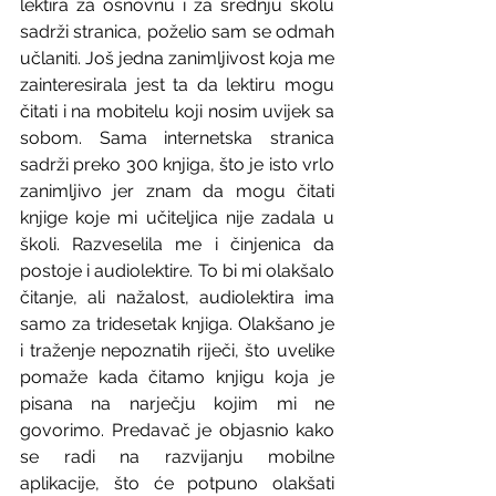
lektira za osnovnu i za srednju školu 
sadrži stranica, poželio sam se odmah 
učlaniti. Još jedna zanimljivost koja me 
zainteresirala jest ta da lektiru mogu 
čitati i na mobitelu koji nosim uvijek sa 
sobom. Sama internetska stranica 
sadrži preko 300 knjiga, što je isto vrlo 
zanimljivo jer znam da mogu čitati 
knjige koje mi učiteljica nije zadala u 
školi. Razveselila me i činjenica da 
postoje i audiolektire. To bi mi olakšalo 
čitanje, ali nažalost, audiolektira ima 
samo za tridesetak knjiga. Olakšano je 
i traženje nepoznatih riječi, što uvelike 
pomaže kada čitamo knjigu koja je 
pisana na narječju kojim mi ne 
govorimo. Predavač je objasnio kako 
se radi na razvijanju mobilne 
aplikacije, što će potpuno olakšati 