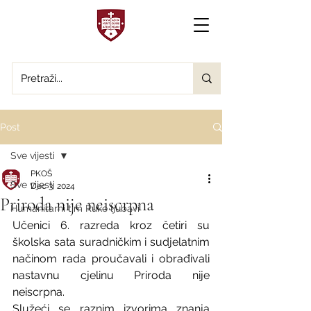
Post
Sve vijesti
PKOŠ
Sve vijesti
Dec 3, 2024
Priroda nije neiscrpna
Humanitarni tim Ruke ljubavi
Učenici 6. razreda kroz četiri su 
školska sata suradničkim i sudjelatnim 
načinom rada proučavali i obrađivali 
nastavnu cjelinu Priroda nije 
neiscrpna. 
Služeći se raznim izvorima znanja 