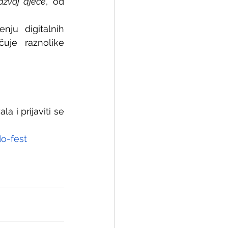
azvoj djece
, od 
ju digitalnih 
uje raznolike 
 i prijaviti se 
do-fest