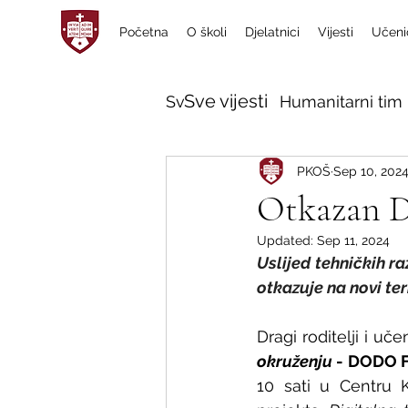
Početna
O školi
Djelatnici
Vijesti
Učeni
Sve vijesti
Sve vijesti
Humanitarni tim 
PKOŠ
Sep 10, 202
Otkazan 
Updated:
Sep 11, 2024
Uslijed tehničkih ra
otkazuje na novi ter
Dragi roditelji i uč
okruženju
 - DODO F
10 sati u Centru K