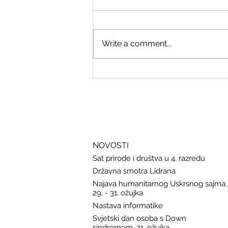
Write a comment...
Savjeti Nacionalnog CERT-a za
zaštitu u slučaju curenja podataka
NOVOSTI
Sat prirode i društva u 4. razredu
Državna smotra Lidrana
Najava humanitarnog Uskrsnog sajma,
29. - 31. ožujka
Nastava informatike
Svjetski dan osoba s Down
sindromom, 21. ožujka