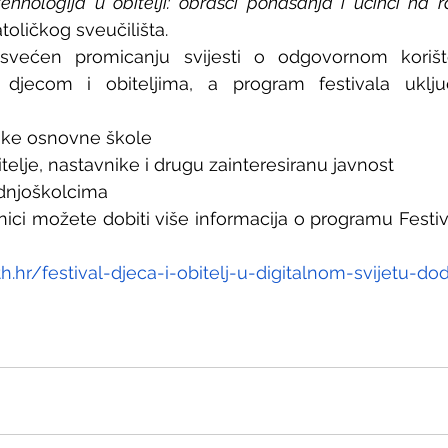
tehnologija u obitelji: obrasci ponašanja i učinci na r
toličkog sveučilišta.
ećen promicanju svijesti o odgovornom korišten
djecom i obiteljima, a program festivala uključ
nike osnovne škole
telje, nastavnike i drugu zainteresiranu javnost
rednjoškolcima
ci možete dobiti više informacija o programu Festivala
h.hr/festival-djeca-i-obitelj-u-digitalnom-svijetu-do