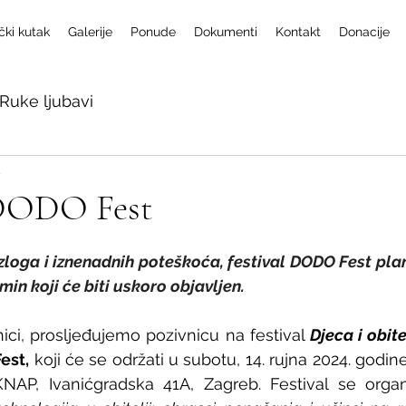
čki kutak
Galerije
Ponude
Dokumenti
Kontakt
Donacije
Ruke ljubavi
4
DODO Fest
zloga i iznenadnih poteškoća, festival DODO Fest plani
min koji će biti uskoro objavljen.
enici, prosljeđujemo pozivnicu na festival 
Djeca i obite
est,
 koji će se održati u subotu, 14. rujna 2024. godi
NAP, Ivanićgradska 41A, Zagreb. Festival se organi