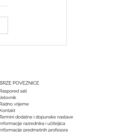
ki i grčki – stari jezici, novi
si
BRZE POVEZNICE
Raspored sati
Jelovnik
Radno vrijeme
Kontakt
Termini doda
tne i dopunske nastave
Informacije razrednika i učiteljica
Informacije predmetnih profesora