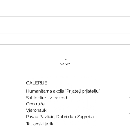
Izvrstan uspjeh na državnom
Latins
Natjecanju iz talijanskog jezika
uspje
Na vrh
GALERIJE
Humanitarna akcija "Prijatelj prijatelju"
Sat lektire - 4. razred
Grm ruže
Vjeronauk
Pavao Pavličić, Dobri duh Zagreba
Talijanski jezik