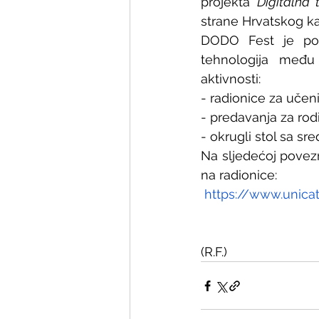
projekta 
Digitalna 
strane Hrvatskog ka
DODO Fest je posv
tehnologija među 
aktivnosti:
- radionice za uče
- predavanja za rodi
- okrugli stol sa s
Na sljedećoj povezni
na radionice:
https://www.unicat
(R.F.)