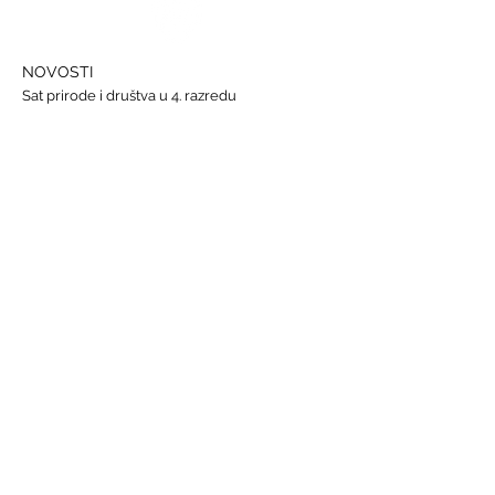
NOVOSTI
Sat prirode i društva u 4. razredu
Državna smotra Lidrana
Najava humanitarnog Uskrsnog sajma, 29. - 31.
ožujka
Nastava informatike
Svjetski dan osoba s Down sindromom, 21.
ožujka
GALERIJE
Humanitarna akcija "Prijatelj prijatelju"
Sat lektire - 4. razred
Grm ruže
Vjeronauk
Pavao Pavličić, Dobri duh Zagreba
Talijanski jezik