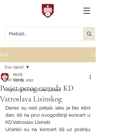
Post
Sve vijesti
PKOŠ
Sve vijesti
Oct 25, 2022
Posjet petog razreda KD
Humanitarni tim Ruke ljubavi
Vatroslava Lisinskog
Danas su naši petaši, iako je bio kišni 
dan, išli na prvi ovogodišnji koncert u 
KD Vatroslav Lisinski.
Učenici su na koncert išli uz pratnju 