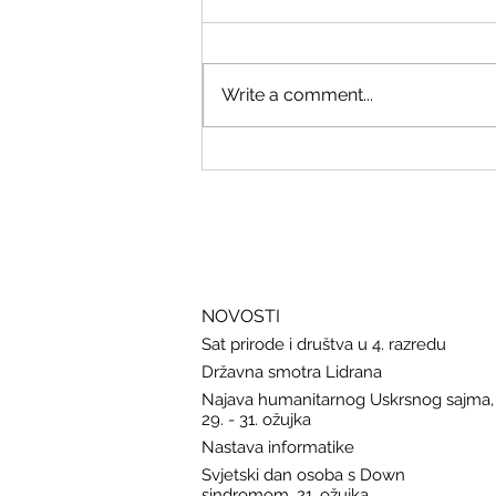
Write a comment...
Savjeti Nacionalnog CERT-a za
zaštitu u slučaju curenja podataka
NOVOSTI
Sat prirode i društva u 4. razredu
Državna smotra Lidrana
Najava humanitarnog Uskrsnog sajma,
29. - 31. ožujka
Nastava informatike
Svjetski dan osoba s Down
sindromom, 21. ožujka