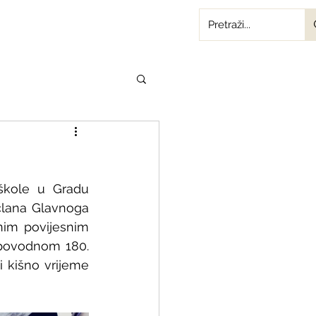
škole u Gradu 
člana Glavnoga 
nim povijesnim 
 povodnom 180. 
 kišno vrijeme 