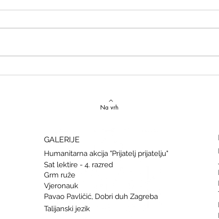
Izvrstan uspjeh na državnom
Latins
Natjecanju iz talijanskog jezika
uspje
Na vrh
GALERIJE
Humanitarna akcija "Prijatelj prijatelju"
Sat lektire - 4. razred
Grm ruže
Vjeronauk
Pavao Pavličić, Dobri duh Zagreba
Talijanski jezik