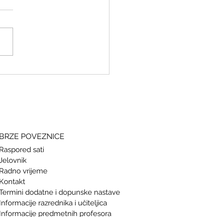
ki i grčki – stari jezici, novi
si
BRZE POVEZNICE
Raspored sati
Jelovnik
Radno vrijeme
Kontakt
Termini doda
tne i dopunske nastave
Informacije razrednika i učiteljica
Informacije predmetnih profesora