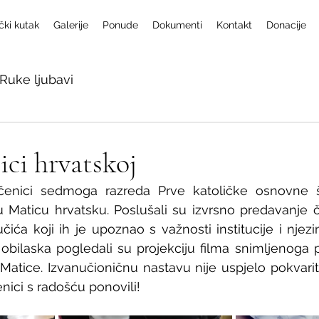
čki kutak
Galerije
Ponude
Dokumenti
Kontakt
Donacije
Ruke ljubavi
ici hrvatskoj
čenici sedmoga razreda Prve katoličke osnovne 
u Maticu hrvatsku. Poslušali su izvrsno predavanje 
ića koji ih je upoznao s važnosti institucije i njezi
 obilaska pogledali su projekciju filma snimljenoga
Matice. Izvanučioničnu nastavu nije uspjelo pokvariti
enici s radošću ponovili!