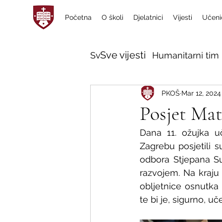
Početna
O školi
Djelatnici
Vijesti
Učeni
Sve vijesti
Sve vijesti
Humanitarni tim 
PKOŠ
Mar 12, 2024
Posjet Mat
Dana 11. ožujka u
Zagrebu posjetili s
odbora Stjepana Suč
razvojem. Na kraju
obljetnice osnutka 
te bi je, sigurno, uč