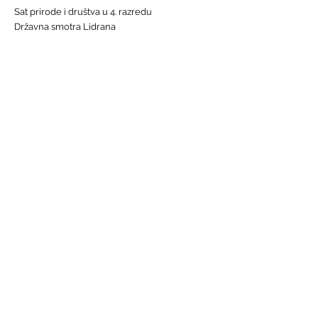
Sat prirode i društva u 4. razredu
Državna smotra Lidrana
Najava humanitarnog Uskrsnog sajma, 29. - 31.
ožujka
Nastava informatike
Svjetski dan osoba s Down sindromom, 21.
ožujka
GALERIJE
Humanitarna akcija "Prijatelj prijatelju"
Sat lektire - 4. razred
Grm ruže
Vjeronauk
Pavao Pavličić, Dobri duh Zagreba
Talijanski jezik
BRZE POVEZNICE
Raspored sati
Jelovnik
Radno vrijeme