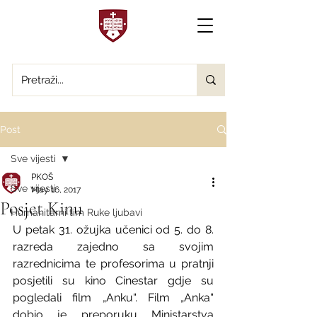
Post
Sve vijesti
PKOŠ
Sve vijesti
May 16, 2017
Posjet Kinu
Humanitarni tim Ruke ljubavi
U petak 31. ožujka učenici od 5. do 8. 
razreda zajedno sa svojim 
razrednicima te profesorima u pratnji 
posjetili su kino Cinestar gdje su 
pogledali film „Anku“. Film „Anka“ 
dobio je preporuku Ministarstva 