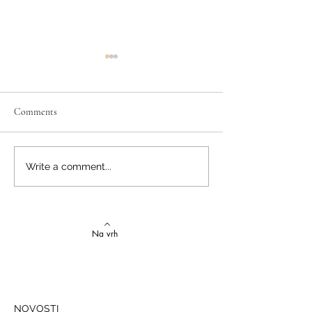
Comments
Izvrstan uspjeh na državnom
Latinski i grčki – st
Write a comment...
Natjecanju iz talijanskog
novi uspjesi
jezika
Na vrh
NOVOSTI