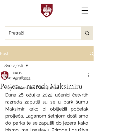
Post
Sve vijesti
PKOŠ
Sve vijesti
Apr 5, 2022
Posjet 4. razreda Maksimiru
Humanitarni tim Ruke ljubavi
Dana 28. ožujka 2022. učenici četvrtih 
razreda zaputili su se u park šumu 
Maksimir kako bi obilježili početak 
proljeća. Laganom šetnjom došli smo 
do parka te se zaputili do jezera kako 
bismo imali nastavu Prirode i društva 