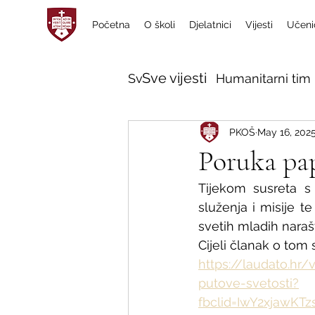
Početna
O školi
Djelatnici
Vijesti
Učeni
Sve vijesti
Sve vijesti
Humanitarni tim 
PKOŠ
May 16, 202
Poruka pap
Tijekom susreta s
služenja i misije t
svetih mladih narašt
Cijeli članak o tom 
https://laudato.hr/
putove-svetosti?
fbclid=IwY2xjawK