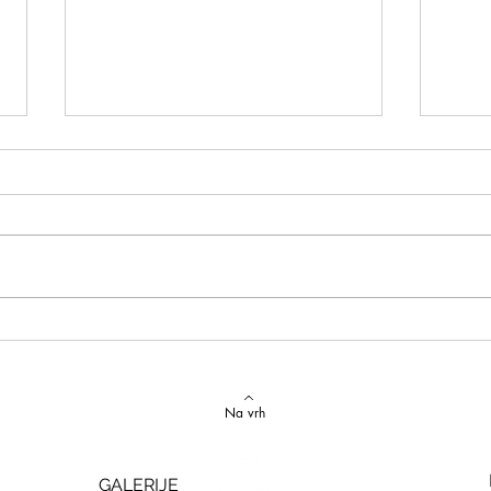
Izvrstan uspjeh na državnom
Latins
Natjecanju iz talijanskog jezika
uspje
Na vrh
GALERIJE