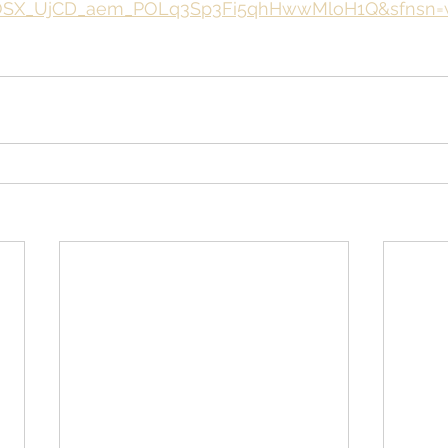
vOSX_UjCD_aem_POLq3Sp3Fi5qhHwwMloH1Q&sfnsn=