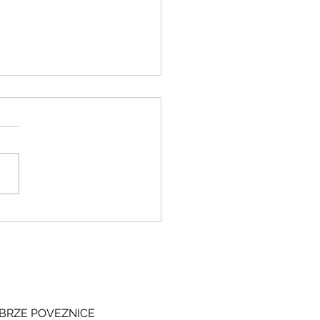
ki i grčki – stari jezici, novi
si
BRZE POVEZNICE