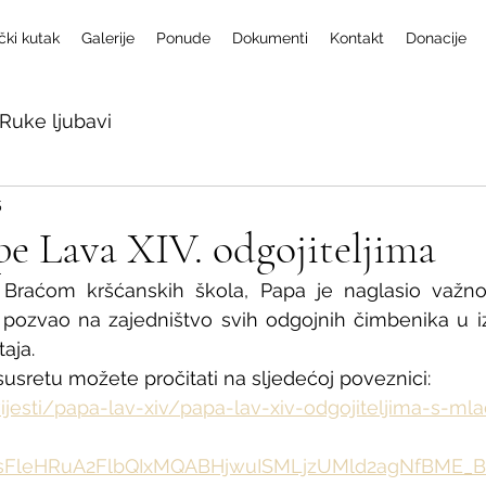
čki kutak
Galerije
Ponude
Dokumenti
Kontakt
Donacije
Ruke ljubavi
5
e Lava XIV. odgojiteljima
 Braćom kršćanskih škola, Papa je naglasio važno
e pozvao na zajedništvo svih odgojnih čimbenika u izgr
aja. 
susretu možete pročitati na sljedećoj poveznici: 
vijesti/papa-lav-xiv/papa-lav-xiv-odgojiteljima-s-ml
TzsFleHRuA2FlbQIxMQABHjwuISMLjzUMld2agNfBME_