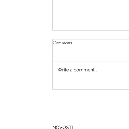
Comments
Write a comment...
Savjeti Nacionalnog CERT-a za
zaštitu u slučaju curenja podataka
NOVOSTI