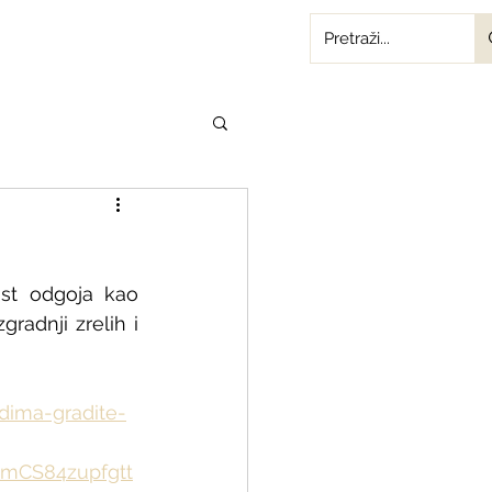
st odgoja kao 
adnji zrelih i 
adima-gradite-
BmCS84zupfgtt