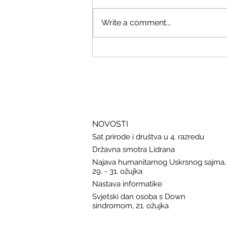
Write a comment...
Savjeti Nacionalnog CERT-a za
zaštitu u slučaju curenja podataka
NOVOSTI
Sat prirode i društva u 4. razredu
Državna smotra Lidrana
Najava humanitarnog Uskrsnog sajma,
29. - 31. ožujka
Nastava informatike
Svjetski dan osoba s Down
sindromom, 21. ožujka