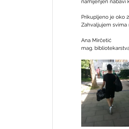
namijenjen nabavi k
Prikupljeno je oko 2
Zahvaljujem svima n
Ana Mirčetić
mag. bibliotekarstv