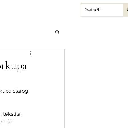
otkupa
tkupa starog 
tekstila. 
bit će 