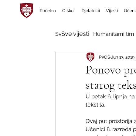
Početna
O školi
Djelatnici
Vijesti
Učeni
Sve vijesti
Sve vijesti
Humanitarni tim 
PKOŠ
Jun 13, 2019
Ponovo pro
starog teks
U petak 6. lipnja na
tekstila.
Ovaj put prostorija 
Učenici 8. razreda p