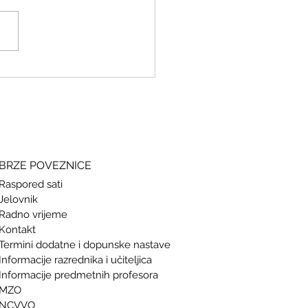
ki i grčki – stari jezici, novi
si
BRZE POVEZNICE
Raspored sati
Jelovnik
Radno vrijeme
Kontakt
Termini doda
tne i dopunske nastave
Informacije razrednika i učiteljica
Informacije predmetnih profesora
MZO
NCVVO