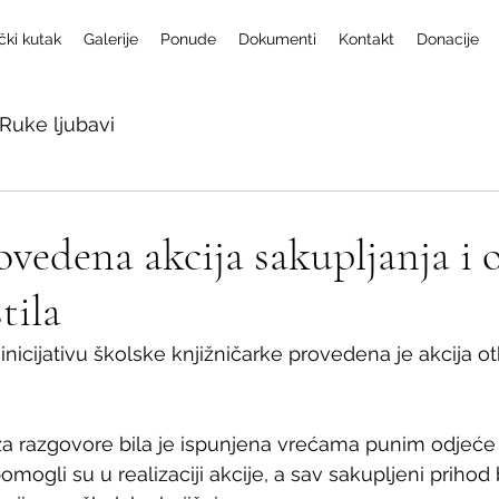
čki kutak
Galerije
Ponude
Dokumenti
Kontakt
Donacije
Ruke ljubavi
vedena akcija sakupljanja i 
tila
 inicijativu školske knjižničarke provedena je akcija o
za razgovore bila je ispunjena vrećama punim odjeće i 
omogli su u realizaciji akcije, a sav sakupljeni prihod 