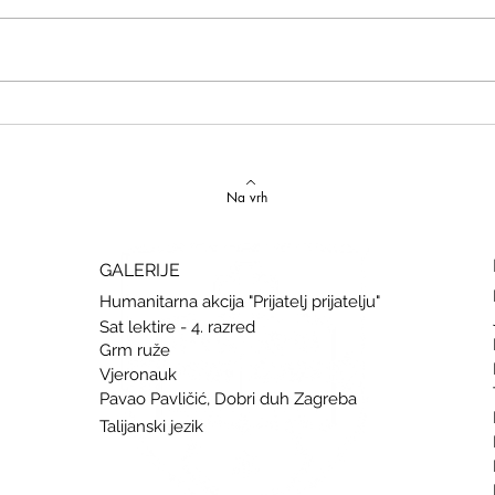
Izvrstan uspjeh na državnom
Latins
Natjecanju iz talijanskog jezika
uspje
Na vrh
GALERIJE
Humanitarna akcija "Prijatelj prijatelju"
Sat lektire - 4. razred
Grm ruže
Vjeronauk
Pavao Pavličić, Dobri duh Zagreba
Talijanski jezik