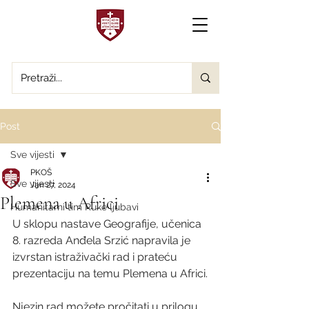
Post
Sve vijesti
PKOŠ
Sve vijesti
Jan 27, 2024
Plemena u Africi
Humanitarni tim Ruke ljubavi
U sklopu nastave Geografije, učenica 
8. razreda Anđela Srzić napravila je 
izvrstan istraživački rad i prateću 
prezentaciju na temu Plemena u Africi.
Njezin rad možete pročitati u prilogu, 