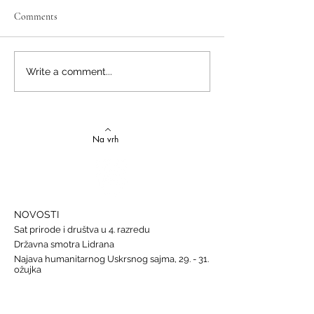
Comments
Izvrstan uspjeh na državnom
Latinski i grčki – st
Write a comment...
Natjecanju iz talijanskog
novi uspjesi
jezika
Na vrh
NOVOSTI
Sat prirode i društva u 4. razredu
Državna smotra Lidrana
Najava humanitarnog Uskrsnog sajma, 29. - 31.
ožujka
Nastava informatike
Svjetski dan osoba s Down sindromom, 21.
ožujka