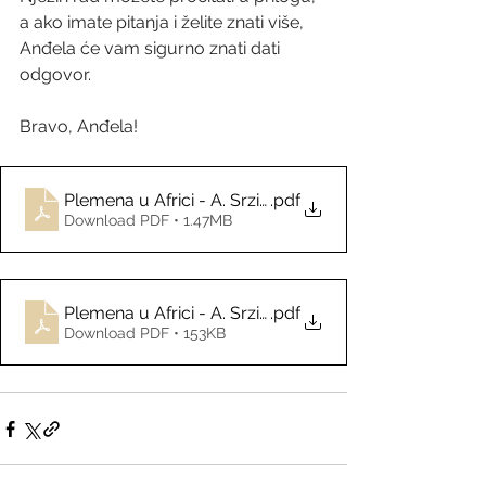
a ako imate pitanja i želite znati više, 
Anđela će vam sigurno znati dati 
odgovor.
Bravo, Anđela!
Plemena u Africi - A. Srzić 8. r
.pdf
Download PDF • 1.47MB
Plemena u Africi - A. Srzić 8. r. istraživački rad
.pdf
Download PDF • 153KB