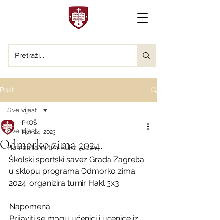
Post
Sve vijesti
PKOŠ
Sve vijesti
Nov 24, 2023
Odmorko zima 2024.
Humanitarni tim Ruke ljubavi
Školski sportski savez Grada Zagreba 
u sklopu programa Odmorko zima 
2024. organizira turnir Hakl 3x3.
 Napomena:
 Prijaviti se mogu učenici i učenice iz 