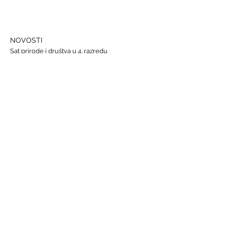
NOVOSTI
Sat prirode i društva u 4. razredu
Državna smotra Lidrana
Najava humanitarnog Uskrsnog sajma, 29. - 31.
ožujka
Nastava informatike
Svjetski dan osoba s Down sindromom, 21.
ožujka
GALERIJE
Humanitarna akcija "Prijatelj prijatelju"
Sat lektire - 4. razred
Grm ruže
Vjeronauk
Pavao Pavličić, Dobri duh Zagreba
Talijanski jezik