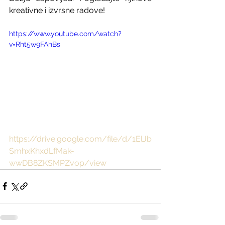
kreativne i izvrsne radove!
https://www.youtube.com/watch?
v=Rht5w9FAhBs
https://drive.google.com/file/d/1ElJb
SmhxKhxdLfMak-
wwDB8ZKSMPZvop/view