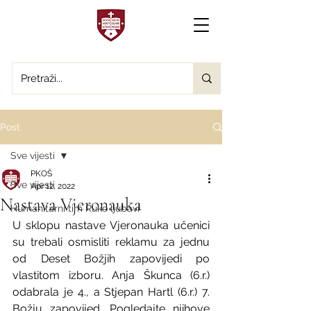
Post
Sve vijesti
PKOŠ
Sve vijesti
Apr 12, 2022
Nastava Vjeronauka
Humanitarni tim Ruke ljubavi
U sklopu nastave Vjeronauka učenici 
su trebali osmisliti reklamu za jednu 
od Deset Božjih zapovijedi po 
vlastitom izboru. Anja Škunca (6.r.) 
odabrala je 4., a Stjepan Hartl (6.r.) 7. 
Božju zapovijed. Pogledajte njihove 