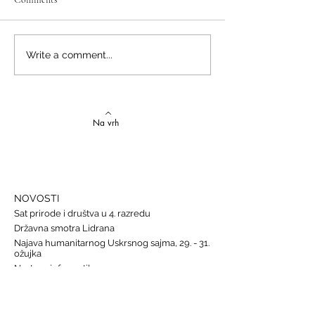
Izvrstan uspjeh na državnom
Latinski i grčki – st
Write a comment...
Natjecanju iz talijanskog
novi uspjesi
jezika
Na vrh
NOVOSTI
Sat prirode i društva u 4. razredu
Državna smotra Lidrana
Najava humanitarnog Uskrsnog sajma, 29. - 31.
ožujka
Nastava informatike
Svjetski dan osoba s Down sindromom, 21.
ožujka