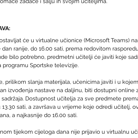
omaće zadaće i šalju ih svojim učiteljima.
VA:
postavljat će u virtualne učionice (Microsoft Teams) n
e dan ranije, do 16.00 sati, prema redovitom raspored
de bilo potrebno, predmetni učitelji će javiti koje sad
a programu Sportske televizije. 
e, prilikom slanja materijala, učenicima javiti i u ko
 dan izvođenja nastave na daljinu, biti dostupni online 
ja sadržaja. Dostupnost učitelja za sve predmete prem
13.30 sati, a završava u vrijeme koje odredi učitelj, o
ana, a najkasnije do 16.00 sati. 
om tijekom cijeloga dana nije prijavio u virtualnu učio