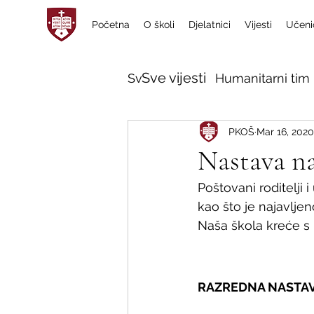
Početna
O školi
Djelatnici
Vijesti
Učeni
Sve vijesti
Sve vijesti
Humanitarni tim 
PKOŠ
Mar 16, 2020
Nastava na
Poštovani roditelji i
kao što je najavljen
Naša škola kreće s 
RAZREDNA NASTA