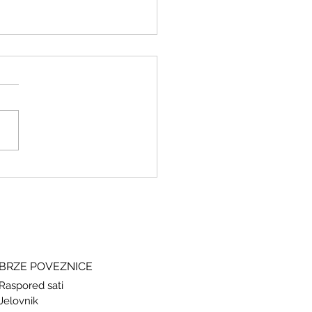
ki i grčki – stari jezici, novi
si
BRZE POVEZNICE
Raspored sati
Jelovnik