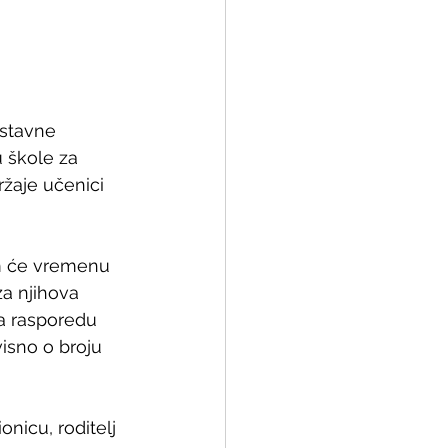
astavne 
u škole za 
ržaje učenici 
jem će vremenu 
za njihova 
a rasporedu 
visno o broju 
nicu, roditelj 