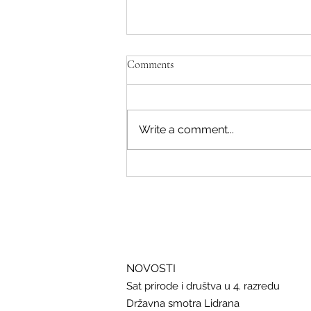
Comments
Write a comment...
Savjeti Nacionalnog CERT-a za
zaštitu u slučaju curenja podataka
NOVOSTI
Sat prirode i društva u 4. razredu
Državna smotra Lidrana