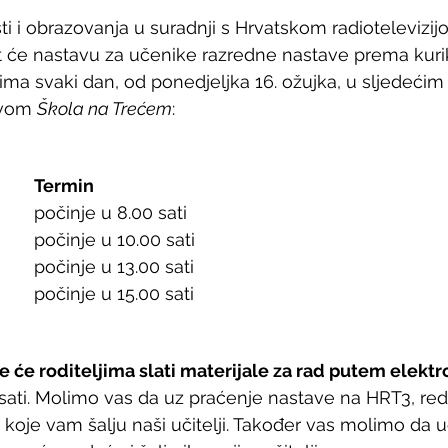
ti i obrazovanja u suradnji s Hrvatskom radiotelevizij
t će nastavu za učenike razredne nastave prema kuri
a svaki dan, od ponedjeljka 16. ožujka, u sljedećim
vom 
Škola na Trećem
:
Termin
1. razred OŠ			počinje u 8.00 sati
2. razred OŠ			počinje u 10.00 sati
3. razred OŠ			počinje u 13.00 sati
4. razred OŠ			počinje u 15.00 sati
ice će roditeljima slati materijale za rad putem elekt
 sati. Molimo vas da uz praćenje nastave na HRT3, redo
 koje vam šalju naši učitelji. Također vas molimo da u