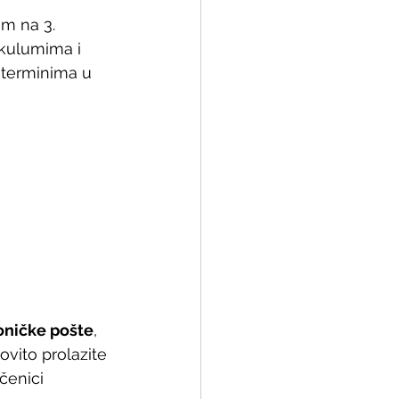
om na 3. 
kulumima i 
 terminima u 
roničke pošte
, 
vito prolazite 
čenici 