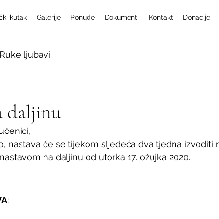
čki kutak
Galerije
Ponude
Dokumenti
Kontakt
Donacije
Ruke ljubavi
 daljinu
 učenici, 
o, nastava će se tijekom sljedeća dva tjedna izvoditi n
nastavom na daljinu od utorka 17. ožujka 2020.
VA
: