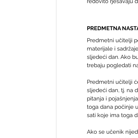
redovito rješavaju d
PREDMETNA NASTA
Predmetni učitelji 
materijale i sadržaj
sljedeći dan. Ako bu
trebaju pogledati n
Predmetni učitelji ć
sljedeći dan, tj. na
pitanja i pojašnjen
toga dana počinje u 
sati koje ima toga d
Ako se učenik nijedn