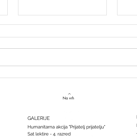
Izvrstan uspjeh na državnom
Latins
Natjecanju iz talijanskog jezika
uspje
Na vrh
GALERIJE
Humanitarna akcija "Prijatelj prijatelju"
Sat lektire - 4. razred