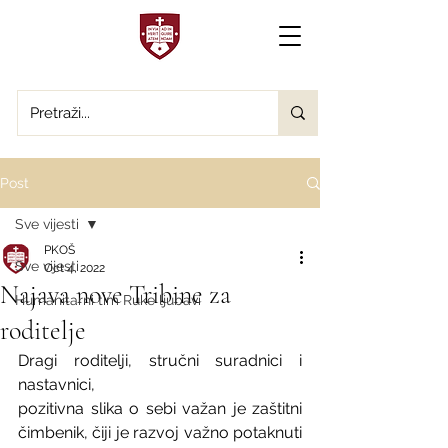
Post
Sve vijesti
PKOŠ
Sve vijesti
Oct 4, 2022
Najava nove Tribine za
Humanitarni tim Ruke ljubavi
roditelje
Dragi roditelji, stručni suradnici i 
nastavnici,
pozitivna slika o sebi važan je zaštitni 
čimbenik, čiji je razvoj važno potaknuti 