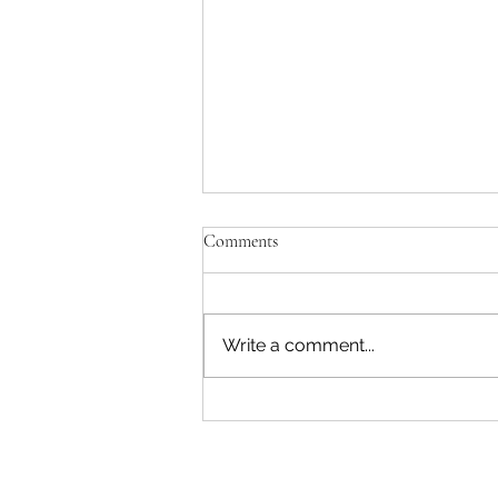
Comments
Write a comment...
Savjeti Nacionalnog CERT-a za
zaštitu u slučaju curenja podataka