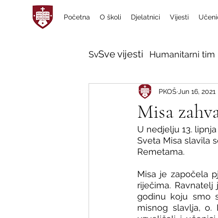
Početna
O školi
Djelatnici
Vijesti
Učeni
Sve vijesti
Sve vijesti
Humanitarni tim 
PKOŠ
Jun 16, 2021
Misa zahv
U nedjelju 13. lipnj
Sveta Misa slavila 
Remetama. 
Misa je započela p
riječima. Ravnatelj
godinu koju smo sre
misnog slavlja, o. 