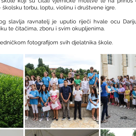
i škole koji su čitali vjerničke molitve te na prinos 
kolsku torbu, loptu, violinu i društvene igre. 
 slavlja ravnatelj je uputio riječi hvale ocu Dariju
iku te čitačima, zboru i svim okupljenima. 
jedničkom fotografijom svih djelatnika škole. 