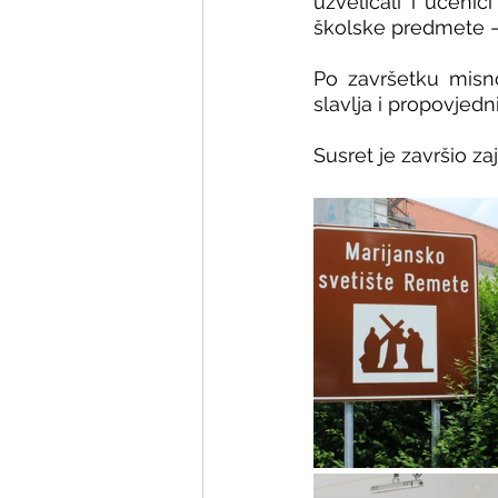
uzveličali i učenic
školske predmete – š
Po završetku misnog
slavlja i propovjedn
Susret je završio za