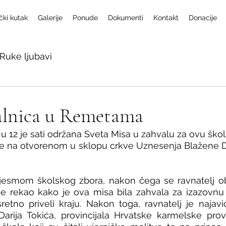
čki kutak
Galerije
Ponude
Dokumenti
Kontakt
Donacije
Ruke ljubavi
alnica u Remetama
a u 12 je sati održana Sveta Misa u zahvalu za ovu ško
se na otvorenom u sklopu crkve Uznesenja Blažene Dj
jesmom školskog zbora, nakon čega se ravnatelj ob
 je rekao kako je ova misa bila zahvala za izazovnu 
tno priveli kraju. Nakon toga, ravnatelj je najavio
Darija Tokića, provincijala Hrvatske karmelske provi