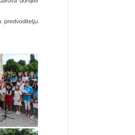
darova donijeli 
 predvoditelju 