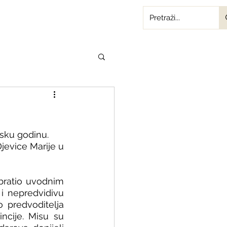
lsku godinu. 
evice Marije u 
ratio uvodnim 
i nepredvidivu 
 predvoditelja 
ncije. Misu su 