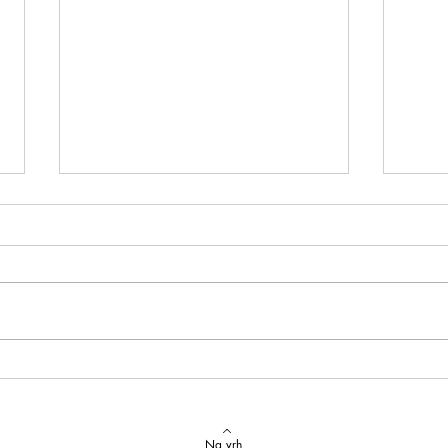
Izvrstan uspjeh na državnom
Latins
Natjecanju iz talijanskog jezika
uspje
Na vrh