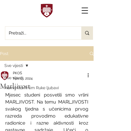
Post
Sve vijesti
PKOŠ
Sve vijesti
Nov 13, 2024
Marljivost
Humanitarni tim Ruke ljubavi
Mjesec studeni posvetili smo vrlini 
MARLJIVOST. Na temu MARLJIVOSTI 
svakog tjedna s učenicima prvog 
razreda provodimo edukativne 
radionice i razne aktivnosti kroz 
nastavne sadržaje. Učeći o 