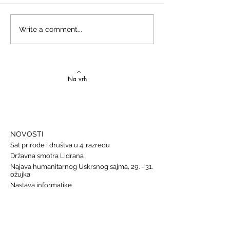
Izvrstan uspjeh na državnom
Latinski i grčki – st
Write a comment...
Natjecanju iz talijanskog
novi uspjesi
jezika
Na vrh
NOVOSTI
Sat prirode i društva u 4. razredu
Državna smotra Lidrana
Najava humanitarnog Uskrsnog sajma, 29. - 31.
ožujka
Nastava informatike
Svjetski dan osoba s Down sindromom, 21.
ožujka