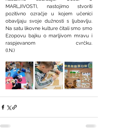
MARLJIVOSTI, nastojimo stvoriti 
pozitivno ozračje u kojem učenici 
obavljaju svoje dužnosti s ljubavlju. 
Na satu likovne kulture čitali smo smo 
Ezopovu bajku o marljivom mravu i 
raspjevanom cvrčku.                                                                                                                                                                                                           
(I.N.)