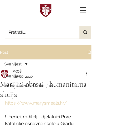
Post
Sve vijesti
PKOŠ
Sve vijesti
Nov 26, 2020
Marijini obroci - humanitarna
Humanitarni tim Ruke ljubavi
akcija
https://www.marysmeals.hr/
Učenici, roditelji i djelatnici Prve 
katoličke osnovne škole u Gradu 