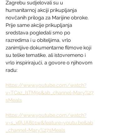
Zagrebu sudjelovali su u 
humanitarnoj akciji prikupljanja 
novčanih priloga za Marijine obroke.
Prije same akcije prikupljanja 
sredstava pogledali smo po 
razredima i u obiteljima, vrlo 
zanimljive dokumentarne filmove koji 
su teške tematike, ali istovremeno i 
vrlo inspirirajući, a govore o njihovom 
radu:
https://www.youtube.com/watch?
v=TCaz_I1TM9s&ab_channel=Mary%27
sMeals
https://www.youtube.com/watch?
v=s_xfAJA801w&feature=youtu.be&ab
_channel=Mary%27sMeals