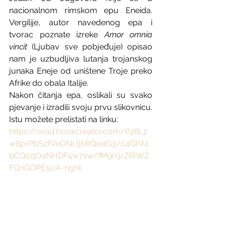
nacionalnom rimskom epu Eneida. 
Vergilije, autor navedenog epa i 
tvorac poznate izreke 
Amor omnia 
vincit 
(Ljubav sve pobjeđuje) opisao 
nam je uzbudljiva lutanja trojanskog 
junaka Eneje od uništene Troje preko 
Afrike do obala Italije. 
Nakon čitanja epa, oslikali su svako 
pjevanje i izradili svoju prvu slikovnicu. 
Istu možete prelistati na linku:
https://read.bookcreator.com/P28L2
w8prPbSzfVeONrJjhRQedG3/c4GPA1
bCQcqOaNHDF4w71w/fM9iYjrZRIWZ
FQnGOPE5uA-right