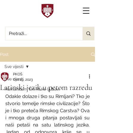
Post
Sve vijesti
PKOŠ
Sve vijesti
Oct 19, 2023
Latinski jezik u petom razredu
Humanitarni tim Ruke ljubavi
Odakle dolaze i tko su Rimljani? Tko je 
stvorio temelje rimske civilizacije? Što 
je i tko preteča Rimskog Carstva? Ova 
i mnoga druga pitanja postavljali su 
naši petaši na satu latinskog jezika. 
Jedan od odgovora krije se u 