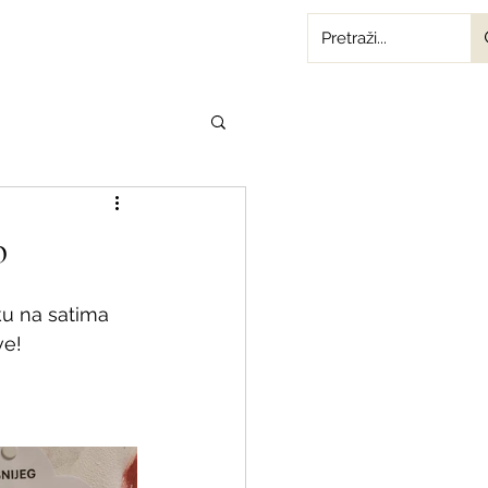
b
ku na satima 
ve!