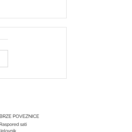
ki i grčki – stari jezici, novi
si
BRZE POVEZNICE
Raspored sati
Jelovnik