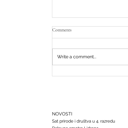
Comments
Write a comment...
Savjeti Nacionalnog CERT-a za
zaštitu u slučaju curenja podataka
NOVOSTI
Sat prirode i društva u 4. razredu