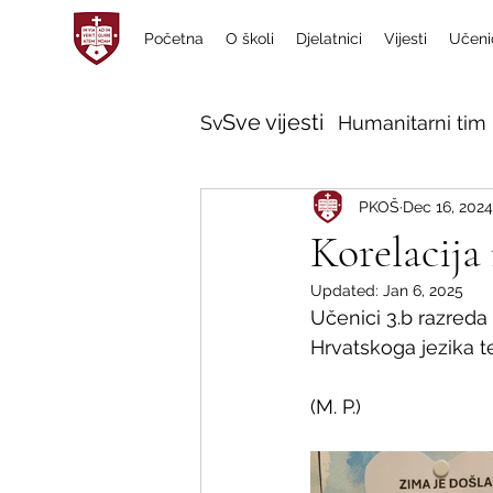
Početna
O školi
Djelatnici
Vijesti
Učeni
Sve vijesti
Sve vijesti
Humanitarni tim 
PKOŠ
Dec 16, 2024
Korelacija
Updated:
Jan 6, 2025
Učenici 3.b razreda 
Hrvatskoga jezika t
(M. P.)