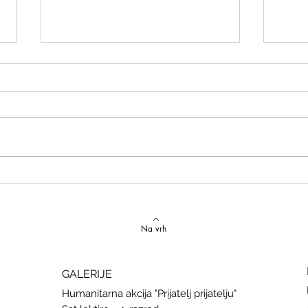
Izvrstan uspjeh na državnom
Latins
Natjecanju iz talijanskog jezika
uspje
Na vrh
GALERIJE
Humanitarna akcija "Prijatelj prijatelju"