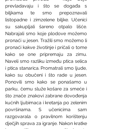
prevladavaju i što se događa s 
biljkama te smo prepoznavali 
listopadne i zimzelene biljke. Učenici 
su sakupljali šareno otpalo lišće. 
Nabrajali smo koje plodove možemo 
pronaći u jesen. Tražili smo možemo li 
pronaći kakve životinje i pričali o tome 
kako se one pripremaju za zimu. 
Naveli smo razliku između ptica selica 
i ptica stanarica. Promatrali smo ljude, 
kako su obučeni i što rade u jesen. 
Ponovili smo kako se ponašamo u 
parku, čemu služe košare za smeće i 
što znače znakovi zabrane dovođenja 
kućnih ljubimaca i kretanja po zelenim 
površinama. S učenicima sam 
razgovarala o pravilnom korištenju 
dječjih sprava za igranje. Nakon kratke 