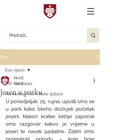
Post
Sve vijesti
PKOŠ
Sve vijesti
Oct 2, 2017
Jesen u parku
Humanitarni tim Ruke ljubavi
U ponedjeljak, 25. rujna, uputili smo se 
u park kako bismo doživjeli početak 
jeseni. Nakon kratke šetnje započeli 
smo razgovor kakvo je vrijeme u 
jesen te naveli padaline. Zatim smo 
promatrali prirodu – koje boje 