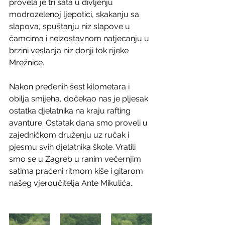
provela je tri sata u divljenju 
modrozelenoj ljepotici, skakanju sa 
slapova, spuštanju niz slapove u 
čamcima i neizostavnom natjecanju u 
brzini veslanja niz donji tok rijeke 
Mrežnice.
Nakon pređenih šest kilometara i 
obilja smijeha, dočekao nas je pljesak 
ostatka djelatnika na kraju rafting 
avanture. Ostatak dana smo proveli u 
zajedničkom druženju uz ručak i 
pjesmu svih djelatnika škole. Vratili 
smo se u Zagreb u ranim večernjim 
satima praćeni ritmom kiše i gitarom 
našeg vjeroučitelja Ante Mikulića.