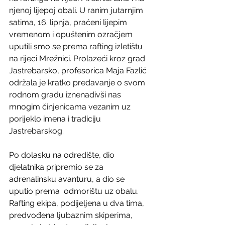
njenoj lijepoj obali. U ranim jutarnjim 
satima, 16. lipnja, praćeni lijepim 
vremenom i opuštenim ozračjem 
uputili smo se prema rafting izletištu 
na rijeci Mrežnici. Prolazeći kroz grad 
Jastrebarsko, profesorica Maja Fazlić 
održala je kratko predavanje o svom 
rodnom gradu iznenadivši nas 
mnogim činjenicama vezanim uz 
porijeklo imena i tradiciju 
Jastrebarskog.
Po dolasku na odredište, dio 
djelatnika pripremio se za 
adrenalinsku avanturu, a dio se 
uputio prema  odmorištu uz obalu.  
Rafting ekipa, podijeljena u dva tima, 
predvođena ljubaznim skiperima, 