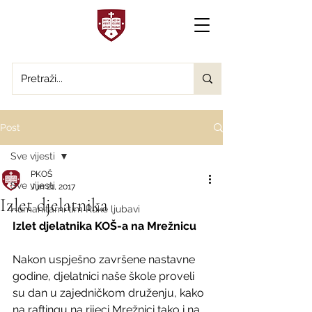
Post
Sve vijesti
PKOŠ
Sve vijesti
Jun 21, 2017
Izlet djelatnika
Humanitarni tim Ruke ljubavi
Izlet djelatnika KOŠ-a na Mrežnicu
Nakon uspješno završene nastavne 
godine, djelatnici naše škole proveli 
su dan u zajedničkom druženju, kako 
na raftingu na rijeci Mrežnici tako i na 