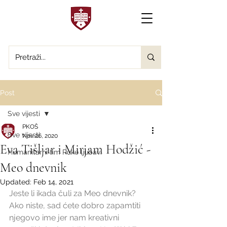
Post
Sve vijesti
PKOŠ
Sve vijesti
Nov 26, 2020
Eva Tišljar i Mirjam Hodžić -
Humanitarni tim Ruke ljubavi
Meo dnevnik
Updated:
Feb 14, 2021
Jeste li ikada čuli za Meo dnevnik? 
Ako niste, sad ćete dobro zapamtiti 
njegovo ime jer nam kreativni 