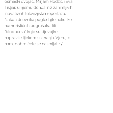
osmaški dvojac, Mirjam Hodžić i Eva 
Tišljar, u njemu donosi niz zanimljivih i 
inovativnih televizijskih reportaža. 
Nakon dnevnika pogledajte nekoliko 
humorističnih pogrešaka iliti 
“bloopersa” koje su djevojke 
napravile tijekom snimanja. Vjerujte 
nam, dobro ćete se nasmijati 🙂