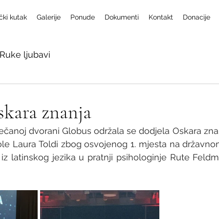
čki kutak
Galerije
Ponude
Dokumenti
Kontakt
Donacije
Ruke ljubavi
skara znanja
večanoj dvorani Globus održala se dodjela Oskara zna
le Laura Toldi zbog osvojenog 1. mjesta na državnom
 iz latinskog jezika u pratnji psihologinje Rute Feldm
 