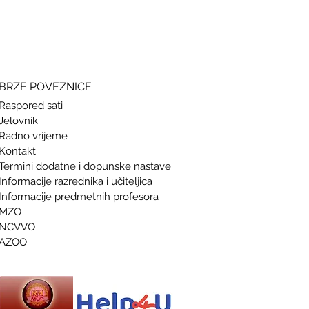
si
BRZE POVEZNICE
Raspored sati
Jelovnik
Radno vrijeme
Kontakt
Termini doda
tne i dopunske nastave
Informacije razrednika i učiteljica
Informacije predmetnih profesora
MZO
NCVVO
AZOO