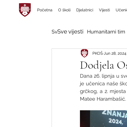
Početna
O školi
Djelatnici
Vijesti
Učeni
Sve vijesti
Sve vijesti
Humanitarni tim 
PKOŠ
Jun 28, 2024
Dodjela O
Dana 26. lipnja u s
je učenica naše ško
grčkog, a 2. mjesta
Matee Harambašić.