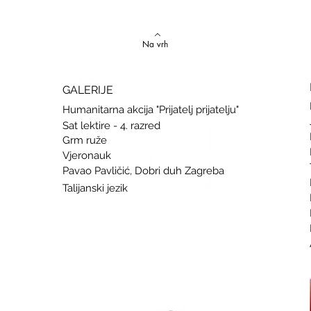
Natjecanju iz talijanskog jezika
uspje
Na vrh
GALERIJE
Humanitarna akcija "Prijatelj prijatelju"
Sat lektire - 4. razred
Grm ruže
Vjeronauk
Pavao Pavličić, Dobri duh Zagreba
Talijanski jezik