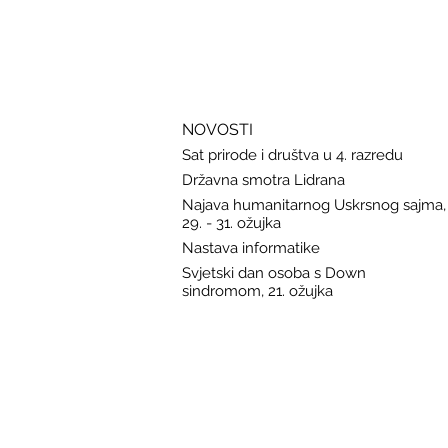
zaštitu u slučaju curenja podataka
NOVOSTI
Sat prirode i društva u 4. razredu
Državna smotra Lidrana
Najava humanitarnog Uskrsnog sajma,
29. - 31. ožujka
Nastava informatike
Svjetski dan osoba s Down
sindromom, 21. ožujka