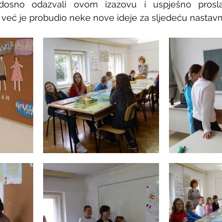
osno odazvali ovom izazovu i uspješno proslavi
 već je probudio neke nove ideje za sljedeću nastav