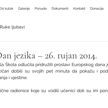
čki kutak
Galerije
Ponude
Dokumenti
Kontakt
Donacije
Ruke ljubavi
an jezika – 26. rujan 2014.
 Škola odlučila pridružiti proslavi Europskog dana jez
jezičari dobili su svojih pet minuta da pokažu i podi
ja i vještine.
ične radionice koje su vodili učenici dok su im pono