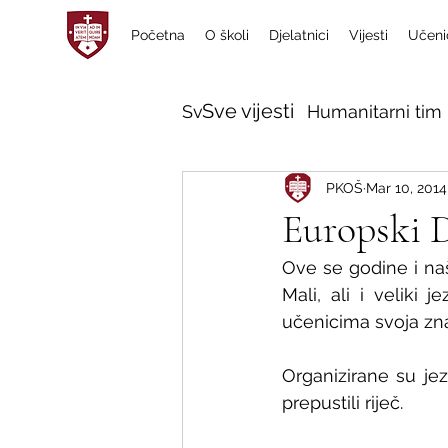
Početna
O školi
Djelatnici
Vijesti
Učeni
Sve vijesti
Sve vijesti
Humanitarni tim 
PKOŠ
Mar 10, 2014
Europski D
Ove se godine i naša
Mali, ali i veliki 
učenicima svoja znan
Organizirane su jez
prepustili riječ.