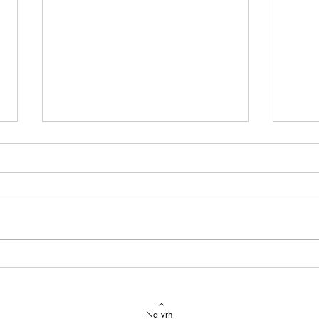
Izvrstan uspjeh na državnom
Latins
Natjecanju iz talijanskog jezika
uspje
Na vrh