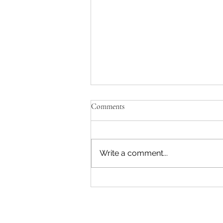
Comments
Write a comment...
Savjeti Nacionalnog CERT-a za
zaštitu u slučaju curenja podataka