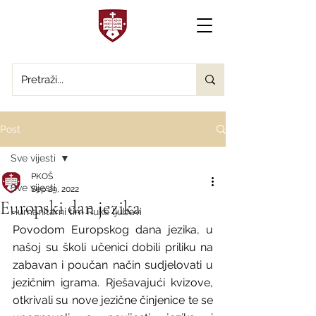
Post
Sve vijesti
PKOŠ
Sve vijesti
Sep 29, 2022
Europski dan jezika
Humanitarni tim Ruke ljubavi
Povodom Europskog dana jezika, u 
našoj su školi učenici dobili priliku na 
zabavan i poučan način sudjelovati u 
jezičnim igrama. Rješavajući kvizove, 
otkrivali su nove jezične činjenice te se 