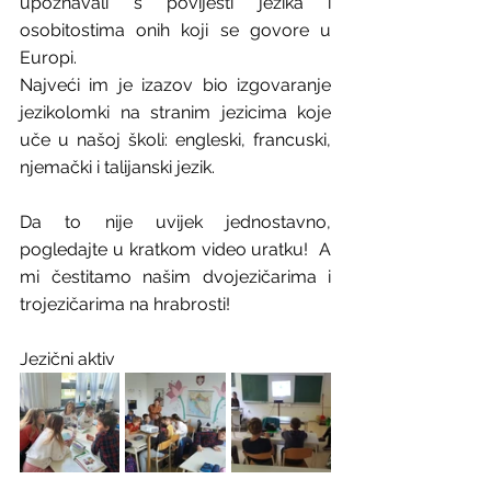
upoznavali s povijesti jezika i 
osobitostima onih koji se govore u 
Europi. 
Najveći im je izazov bio izgovaranje 
jezikolomki na stranim jezicima koje 
uče u našoj školi: engleski, francuski, 
njemački i talijanski jezik. 
Da to nije uvijek jednostavno, 
pogledajte u kratkom video uratku!  A 
mi čestitamo našim dvojezičarima i 
trojezičarima na hrabrosti!
Jezični aktiv