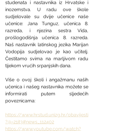
studenata i nastavnika iz Hrvatske i 
inozemstva. U radu ove škole 
sudjelovale su dvije učenice naše 
učenice: Jana Tunguz, učenica 8. 
razreda, i njezina sestra Vida, 
prošlogodišnja učenica 8. razreda. 
Naš nastavnik latinskog jezika Marijan 
Vodopija sudjelovao je kao učitelj. 
Čestitamo svima na marljivom radu 
tijekom vrućih srpanjskih dana. 
Više o ovoj školi i angažmanu naših 
učenica i našeg nastavnika možete se 
informirati putem sljedećih 
poveznicama:
https://www.hrstud.unizg.hr/obavijesti
?@=21it3#news_112402
https://www.youtube.com/watch?