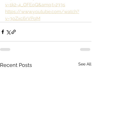
v=1k2-4_OFEoQ&amp;t=233s
https://www.youtube.com/watch?
v=3oZxc6rVPqM
See All
Recent Posts