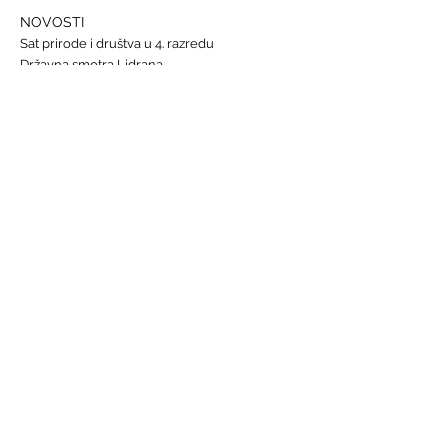
NOVOSTI
Sat prirode i društva u 4. razredu
Državna smotra Lidrana
Najava humanitarnog Uskrsnog sajma, 29. - 31.
ožujka
Nastava informatike
Svjetski dan osoba s Down sindromom, 21.
ožujka
GALERIJE
Humanitarna akcija "Prijatelj prijatelju"
Sat lektire - 4. razred
Grm ruže
Vjeronauk
Pavao Pavličić, Dobri duh Zagreba
Talijanski jezik
BRZE POVEZNICE
Raspored sati