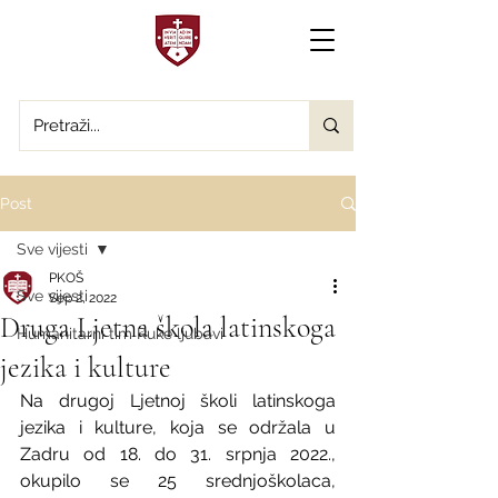
Post
Sve vijesti
PKOŠ
Sve vijesti
Sep 2, 2022
Druga Ljetna škola latinskoga
Humanitarni tim Ruke ljubavi
jezika i kulture
Na drugoj Ljetnoj školi latinskoga 
jezika i kulture, koja se održala u 
Zadru od 18. do 31. srpnja 2022., 
okupilo se 25 srednjoškolaca, 