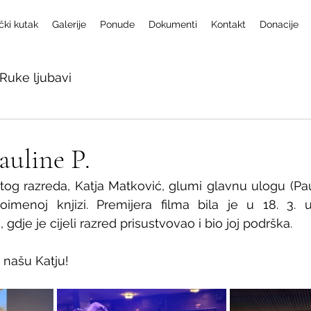
čki kutak
Galerije
Ponude
Dokumenti
Kontakt
Donacije
Ruke ljubavi
uline P.
og razreda, Katja Matković, glumi glavnu ulogu (Pauli
imenoj knjizi. Premijera filma bila je u 18. 3. u
gdje je cijeli razred prisustvovao i bio joj podrška. 
 našu Katju!