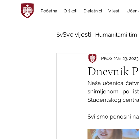
Početna
O školi
Djelatnici
Vijesti
Učeni
Sve vijesti
Sve vijesti
Humanitarni tim 
PKOŠ
Mar 23, 2023
Dnevnik Pa
Naša učenica četvrt
snimljenom po isto
Studentskog centra, 
Svi smo ponosni na