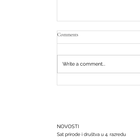
Comments
Write a comment...
Savjeti Nacionalnog CERT-a za
zaštitu u slučaju curenja podataka
NOVOSTI
Sat prirode i društva u 4. razredu