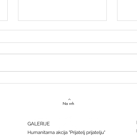
Izvrstan uspjeh na državnom
Latins
Natjecanju iz talijanskog jezika
uspje
Na vrh
GALERIJE
Humanitarna akcija "Prijatelj prijatelju"