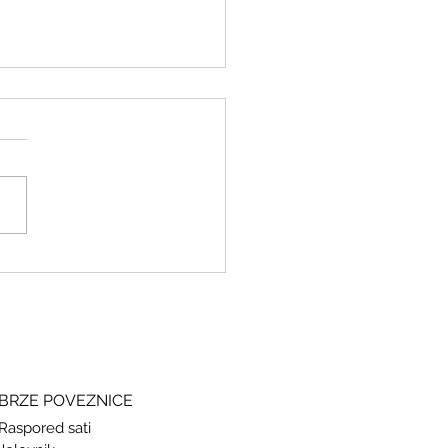
ki i grčki – stari jezici, novi
si
BRZE POVEZNICE
Raspored sati