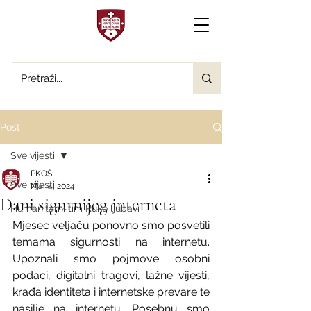
Post
Sve vijesti
PKOŠ
Sve vijesti
Mar 4, 2024
Dani sigurnijeg interneta
Humanitarni tim Ruke ljubavi
Mjesec veljaču ponovno smo posvetili 
temama sigurnosti na internetu. 
Upoznali smo pojmove osobni 
podaci, digitalni tragovi, lažne vijesti, 
krađa identiteta i internetske prevare te 
nasilje na internetu. Posebnu smo 