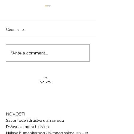
Comments
Izvrstan uspjeh na državnom
Latinski i grčki – st
Write a comment...
Natjecanju iz talijanskog
novi uspjesi
jezika
Na vrh
NOVOSTI
Sat prirode i društva u 4. razredu
Državna smotra Lidrana
Najava humanitarnog Uskrsnog sajma, 29. - 31.