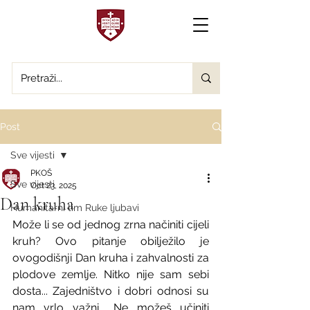
Post
Sve vijesti
PKOŠ
Sve vijesti
Oct 23, 2025
Dan kruha
Humanitarni tim Ruke ljubavi
Može li se od jednog zrna načiniti cijeli 
kruh? Ovo pitanje obilježilo je 
ovogodišnji Dan kruha i zahvalnosti za 
plodove zemlje. Nitko nije sam sebi 
dosta... Zajedništvo i dobri odnosi su 
nam vrlo važni... Ne možeš učiniti 