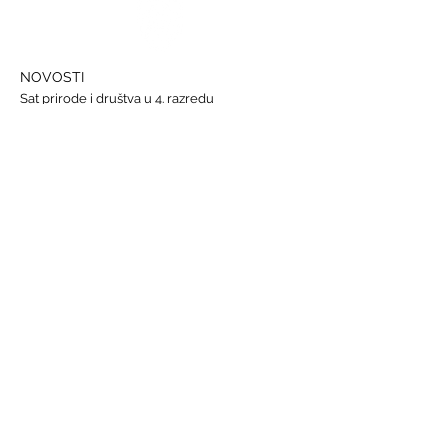
NOVOSTI
Sat prirode i društva u 4. razredu
Državna smotra Lidrana
Najava humanitarnog Uskrsnog sajma, 29. - 31.
ožujka
Nastava informatike
Svjetski dan osoba s Down sindromom, 21.
ožujka
GALERIJE
Humanitarna akcija "Prijatelj prijatelju"
Sat lektire - 4. razred
Grm ruže
Vjeronauk
Pavao Pavličić, Dobri duh Zagreba
Talijanski jezik