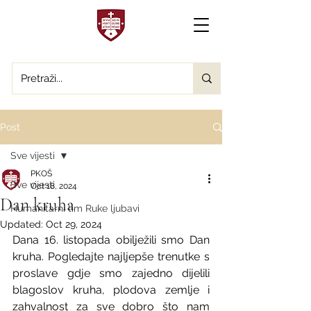
Post
Sve vijesti
PKOŠ
Sve vijesti
Oct 18, 2024
Dan kruha
Humanitarni tim Ruke ljubavi
Updated:
Oct 29, 2024
Dana 16. listopada obilježili smo Dan 
kruha. Pogledajte najljepše trenutke s 
proslave gdje smo zajedno dijelili 
blagoslov kruha, plodova zemlje i 
zahvalnost za sve dobro što nam 