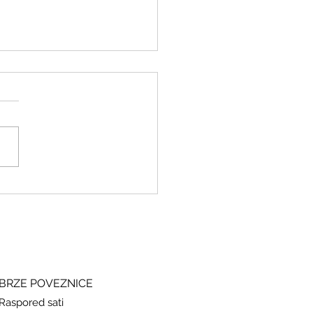
ki i grčki – stari jezici, novi
si
BRZE POVEZNICE
Raspored sati