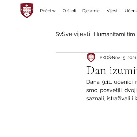
Početna
O školi
Djelatnici
Vijesti
Učeni
Sve vijesti
Sve vijesti
Humanitarni tim 
PKOŠ
Nov 15, 2021
Dan izumit
Dana 9.11. učenici 
smo posvetili dvoji
saznali, istraživali i