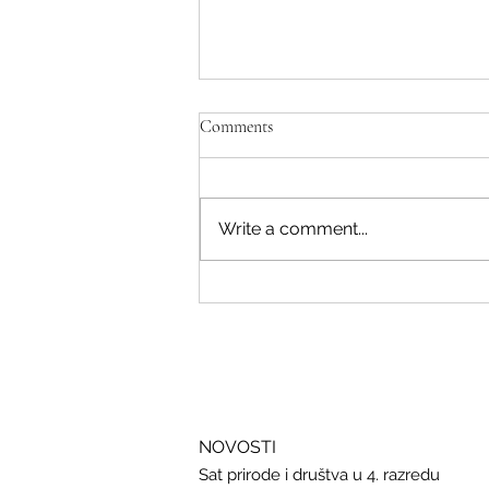
Comments
Write a comment...
Savjeti Nacionalnog CERT-a za
zaštitu u slučaju curenja podataka
NOVOSTI
Sat prirode i društva u 4. razredu