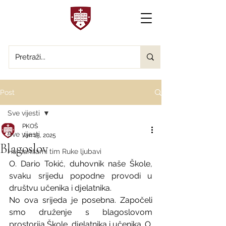
Post
Sve vijesti
PKOŠ
Sve vijesti
Jan 15, 2025
Blagoslov
Humanitarni tim Ruke ljubavi
O. Dario Tokić, duhovnik naše Škole, 
svaku srijedu popodne provodi u 
društvu učenika i djelatnika.
No ova srijeda je posebna. Započeli 
smo druženje s blagoslovom 
prostorija Škole, djelatnika i učenika. O. 