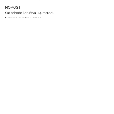
NOVOSTI
Sat prirode i društva u 4. razredu
Državna smotra Lidrana
Najava humanitarnog Uskrsnog sajma, 29. - 31.
ožujka
Nastava informatike
Svjetski dan osoba s Down sindromom, 21.
ožujka
GALERIJE
Humanitarna akcija "Prijatelj prijatelju"
Sat lektire - 4. razred
Grm ruže
Vjeronauk
Pavao Pavličić, Dobri duh Zagreba
Talijanski jezik
BRZE POVEZNICE
Raspored sati